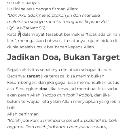
semakin banyak.
Hal ini selaras dengan firman Allah:
“Dan Aku tidak menciptakan jin dan manusia
melainkan supaya mereka mengabdi kepada-Ku.”
(QS. Az-Zariyat: 56)
Kata
إِلَّا
dalam ayat tersebut bermakna “tidak ada pilihan
lain”, menegaskan bahwa satu-satunya tujuan hidup di
dunia adalah untuk beribadah kepada Allah.
Jadikan Doa, Bukan Target
Segala aktivitas sebaiknya diniatkan sebagai ibadah.
Bedanya,
target
jika tercapai bisa menimbulkan
kesombongan, dan jika gagal bisa memunculkan putus
asa. Sedangkan
doa
, jika terwujud membuat kita sadar
akan peran Allah (
Hadza min fadhli Rabbi
), dan jika
belum terwujud, kita yakin Allah menyiapkan yang lebih
baik.
Allah berfirman:
“Boleh jadi kamu membenci sesuatu, padahal itu baik
bagimu. Dan boleh jadi kamu menyukai sesuatu,