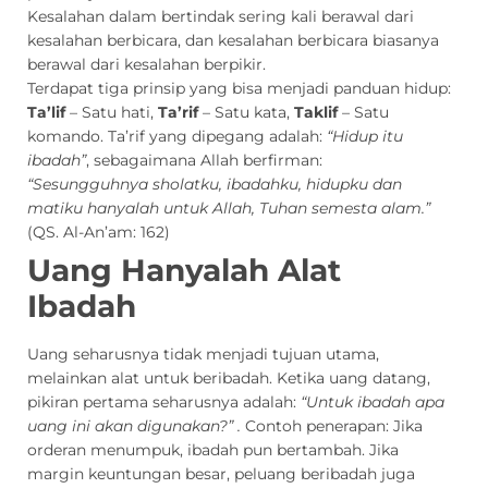
Kesalahan dalam bertindak sering kali berawal dari
kesalahan berbicara, dan kesalahan berbicara biasanya
berawal dari kesalahan berpikir.
Terdapat tiga prinsip yang bisa menjadi panduan hidup:
Ta’lif
– Satu hati,
Ta’rif
– Satu kata,
Taklif
– Satu
komando. Ta’rif yang dipegang adalah:
“Hidup itu
ibadah”
, sebagaimana Allah berfirman:
“Sesungguhnya sholatku, ibadahku, hidupku dan
matiku hanyalah untuk Allah, Tuhan semesta alam.”
(QS. Al-An’am: 162)
Uang Hanyalah Alat
Ibadah
Uang seharusnya tidak menjadi tujuan utama,
melainkan alat untuk beribadah. Ketika uang datang,
pikiran pertama seharusnya adalah:
“Untuk ibadah apa
uang ini akan digunakan?” .
Contoh penerapan: Jika
orderan menumpuk, ibadah pun bertambah. Jika
margin keuntungan besar, peluang beribadah juga