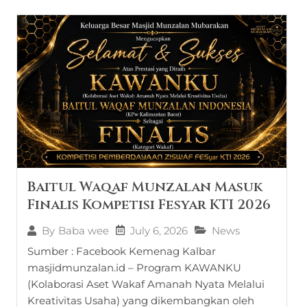
Baitul Waqaf Munzalan Masuk
Finalis Kompetisi Fesyar KTI 2026
July 6, 2026
News
By
Baba wee
Sumber : Facebook Kemenag Kalbar
masjidmunzalan.id – Program KAWANKU
(Kolaborasi Aset Wakaf Amanah Nyata Melalui
Kreativitas Usaha) yang dikembangkan oleh