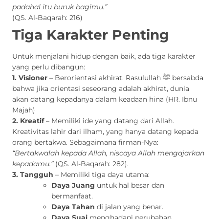
padahal itu buruk bagimu.”
(QS. Al-Baqarah: 216)
Tiga Karakter Penting
Untuk menjalani hidup dengan baik, ada tiga karakter
yang perlu dibangun:
1. Visioner
– Berorientasi akhirat. Rasulullah ﷺ bersabda
bahwa jika orientasi seseorang adalah akhirat, dunia
akan datang kepadanya dalam keadaan hina (HR. Ibnu
Majah)
2.
Kreatif
– Memiliki ide yang datang dari Allah.
Kreativitas lahir dari ilham, yang hanya datang kepada
orang bertakwa. Sebagaimana firman-Nya:
“Bertakwalah kepada Allah, niscaya Allah mengajarkan
kepadamu.”
(QS. Al-Baqarah: 282).
3. Tangguh
– Memiliki tiga daya utama:
Daya Juang
untuk hal besar dan
bermanfaat.
Daya Tahan
di jalan yang benar.
Daya Suai
menghadapi perubahan.