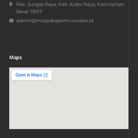
Kec. Sungai Raya, Kab. Kubu Raya, Kalimantan
Barat 78117​
admin@masjidkapalmunzalan.id
Maps