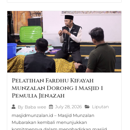
Pelatihan Fardhu Kifayah
Munzalan Dorong 1 Masjid 1
Pemulia Jenazah
July 28, 2026
Liputan
By
Baba wee
masjidmunzalan.id – Masjid Munzalan
Mubarakan kembali menunjukkan
komitmennya dalam menghadirkan masjid