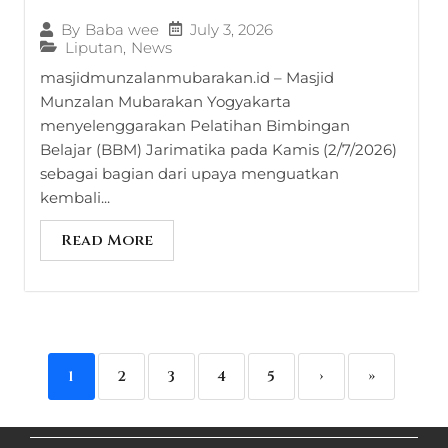
July 3, 2026
By
Baba wee
Liputan
,
News
masjidmunzalanmubarakan.id – Masjid
Munzalan Mubarakan Yogyakarta
menyelenggarakan Pelatihan Bimbingan
Belajar (BBM) Jarimatika pada Kamis (2/7/2026)
sebagai bagian dari upaya menguatkan
kembali...
Read More
1
2
3
4
5
›
»