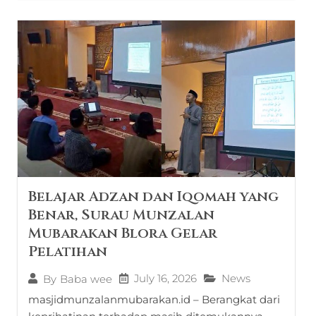
Belajar Adzan dan Iqomah yang
Benar, Surau Munzalan
Mubarakan Blora Gelar
Pelatihan
July 16, 2026
News
By
Baba wee
masjidmunzalanmubarakan.id – Berangkat dari