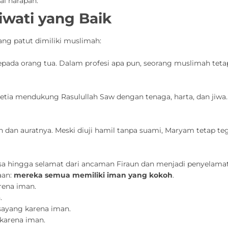
ai harapan.
iwati yang Baik
ng patut dimiliki muslimah:
epada orang tua. Dalam profesi apa pun, seorang muslimah teta
setia mendukung Rasulullah Saw dengan tenaga, harta, dan jiw
dan auratnya. Meski diuji hamil tanpa suami, Maryam tetap t
a hingga selamat dari ancaman Firaun dan menjadi penyelama
aan:
mereka semua memiliki iman yang kokoh
.
rena iman.
.
sayang karena iman.
karena iman.