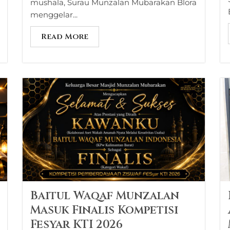
mushala, Surau Munzalan Mubarakan Blora
menggelar...
Read More
Baitul Waqaf Munzalan
Masuk Finalis Kompetisi
Fesyar KTI 2026