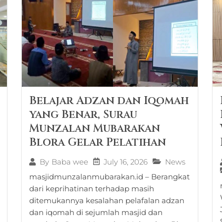
Belajar Adzan dan Iqomah
yang Benar, Surau
Munzalan Mubarakan
Blora Gelar Pelatihan
July 16, 2026
News
By
Baba wee
masjidmunzalanmubarakan.id – Berangkat
dari keprihatinan terhadap masih
ditemukannya kesalahan pelafalan adzan
dan iqomah di sejumlah masjid dan