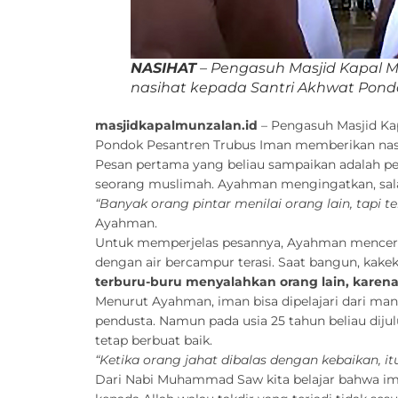
NASIHAT
– Pengasuh Masjid Kapal 
nasihat kepada Santri Akhwat Pond
masjidkapalmunzalan.id
– Pengasuh Masjid Ka
Pondok Pesantren Trubus Iman memberikan nasi
Pesan pertama yang beliau sampaikan adalah pen
seorang muslimah. Ayahman mengingatkan, sala
“Banyak orang pintar menilai orang lain, tapi t
Ayahman.
Untuk memperjelas pesannya, Ayahman menceritak
dengan air bercampur terasi. Saat bangun, kakek 
terburu-buru menyalahkan orang lain, karena b
Menurut Ayahman, iman bisa dipelajari dari man
pendusta. Namun pada usia 25 tahun beliau diju
tetap berbuat baik.
“Ketika orang jahat dibalas dengan kebaikan, it
Dari Nabi Muhammad Saw kita belajar bahwa iman