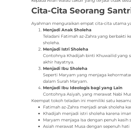
kepada Allah walau takdir yang terjadi tidak sesu
Cita-Cita Seorang Santr
Ayahman menguraikan empat cita-cita utama ya
Menjadi Anak Sholeha
Teladani Fatimah az-Zahra yang berbakti k
sholeha.
Menjadi Istri Sholeha
Contohnya Khadijah binti Khuwailid yang 
akhir hayatnya.
Menjadi Ibu Sholeha
Seperti Maryam yang menjaga kehormatan 
dalam Surah Maryam.
Menjadi Ibu Ideologis bagi yang Lain
Contohnya Asiyah, yang merawat Nabi Mus
Keempat tokoh teladan ini memiliki satu kesam
Fatimah az-Zahra menjadi anak sholeha ka
Khadijah menjadi istri sholeha karena iman
Maryam menjaga Isa dengan penuh kasih 
Asiah merawat Musa dengan sepenuh hati 