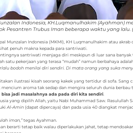
Munzalan Indonesia, KH.Luqmanulhakim (Ayahman) m
ok Pesantren Trubus Iman beberapa waktu yang lalu.
pal Munzalan Indonesia (MKMI), KH Luqmanulhakim atau akrab 
hat penuh makna kepada para santriwati.
tingnya santriwati menjaga diri meskipun di luar sana banyak
h satu pekerjaan yang terasa “mudah” namun berbahaya adala
erlalu bodoh menilai diri sendiri. Di mata orang yang suka men
an ilustrasi kisah seorang kakek yang tertidur di sofa. Sang
mencium aroma tak sedap dan mengira seluruh dunia berbau terasi
isa jadi masalahnya ada pada diri kita sendiri
.
usia yang dipilih Allah, yaitu Nabi Muhammad Saw. Rasulullah S
luki
Al-Amin
(dapat dipercaya) dan pada usia 40 diangkat menjadi
ulah iman,”
tegas Ayahman.
 berarti tetap baik walau diperlakukan jahat, tetap mendoakan