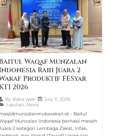
Baitul Waqaf Munzalan
Indonesia Raih Juara 2
Wakaf Produktif FESyar
KTI 2026
July 11, 2026
By
Baba wee
Liputan
,
News
masjidmunzalanmubarakan.id – Baitul
Waqaf Munzalan Indonesia berhasil meraih
Juara 2 kategori Lembaga Zakat, Infak,
Sedekah, dan Wakaf (Ziswaf) Unggulan