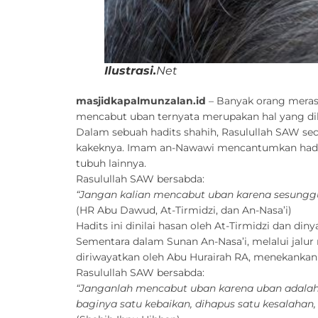
Ilustrasi.
Net
masjidkapalmunzalan.id
– Banyak orang merasa
mencabut uban ternyata merupakan hal yang dila
Dalam sebuah hadits shahih, Rasulullah SAW seca
kakeknya. Imam an-Nawawi mencantumkan hadits 
tubuh lainnya.
Rasulullah SAW bersabda:
“Jangan kalian mencabut uban karena sesunggu
(HR Abu Dawud, At-Tirmidzi, dan An-Nasa’i)
Hadits ini dinilai hasan oleh At-Tirmidzi dan din
Sementara dalam Sunan An-Nasa’i, melalui jalu
diriwayatkan oleh Abu Hurairah RA, menekankan
Rasulullah SAW bersabda:
“Janganlah mencabut uban karena uban adalah 
baginya satu kebaikan, dihapus satu kesalahan, 