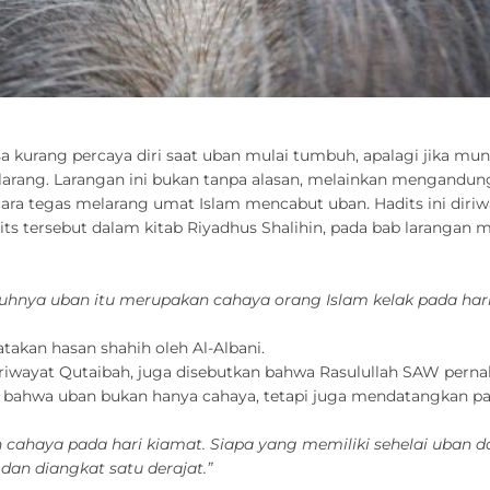
 kurang percaya diri saat uban mulai tumbuh, apalagi jika mun
rang. Larangan ini bukan tanpa alasan, melainkan mengandung h
ra tegas melarang umat Islam mencabut uban. Hadits ini diriwa
tersebut dalam kitab Riyadhus Shalihin, pada bab larangan me
hnya uban itu merupakan cahaya orang Islam kelak pada hari
yatakan hasan shahih oleh Al-Albani.
r riwayat Qutaibah, juga disebutkan bahwa Rasulullah SAW pern
 bahwa uban bukan hanya cahaya, tetapi juga mendatangkan pa
cahaya pada hari kiamat. Siapa yang memiliki sehelai uban d
dan diangkat satu derajat.”