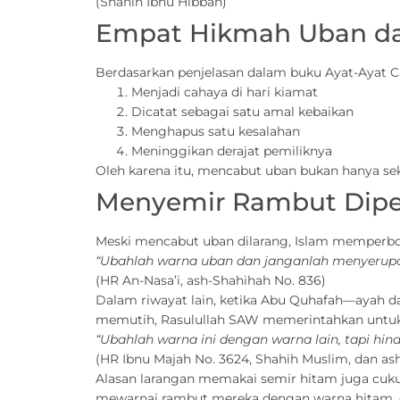
(Shahih Ibnu Hibban)
Empat Hikmah Uban da
Berdasarkan penjelasan dalam buku Ayat-Ayat C
Menjadi cahaya di hari kiamat
Dicatat sebagai satu amal kebaikan
Menghapus satu kesalahan
Meninggikan derajat pemiliknya
Oleh karena itu, mencabut uban bukan hanya seka
Menyemir Rambut Diper
Meski mencabut uban dilarang, Islam memperb
“Ubahlah warna uban dan janganlah menyerupa
(HR An-Nasa’i, ash-Shahihah No. 836)
Dalam riwayat lain, ketika Abu Quhafah—ayah 
memutih, Rasulullah SAW memerintahkan untu
“Ubahlah warna ini dengan warna lain, tapi hin
(HR Ibnu Majah No. 3624, Shahih Muslim, dan as
Alasan larangan memakai semir hitam juga cuku
mewarnai rambut mereka dengan warna hitam, d