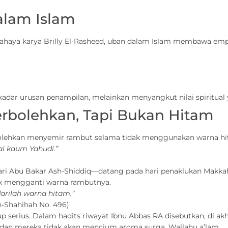
lam Islam
ahaya karya Brilly El-Rasheed, uban dalam Islam membawa emp
dar urusan penampilan, melainkan menyangkut nilai spiritual y
bolehkan, Tapi Bukan Hitam
olehkan menyemir rambut selama tidak menggunakan warna hit
i kaum Yahudi.”
dari Abu Bakar Ash-Shiddiq—datang pada hari penaklukan Makk
k mengganti warna rambutnya.
darilah warna hitam.”
h-Shahihah No. 496)
p serius. Dalam hadits riwayat Ibnu Abbas RA disebutkan, di a
an mereka tidak akan mencium aroma surga. Wallahu a’lam.