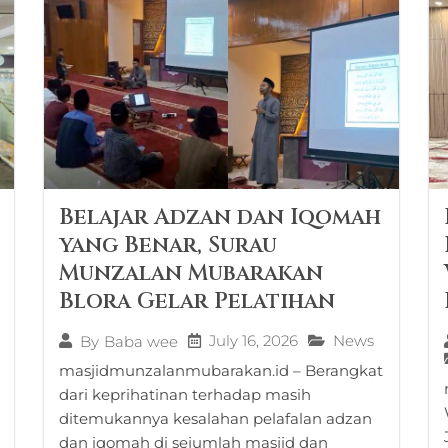
Belajar Adzan dan Iqomah
yang Benar, Surau
Munzalan Mubarakan
Blora Gelar Pelatihan
July 16, 2026
News
By
Baba wee
masjidmunzalanmubarakan.id – Berangkat
dari keprihatinan terhadap masih
ditemukannya kesalahan pelafalan adzan
dan iqomah di sejumlah masjid dan