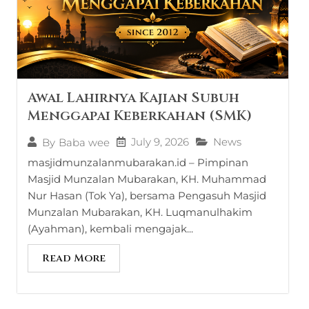
Awal Lahirnya Kajian Subuh
Menggapai Keberkahan (SMK)
July 9, 2026
News
By
Baba wee
masjidmunzalanmubarakan.id – Pimpinan
Masjid Munzalan Mubarakan, KH. Muhammad
Nur Hasan (Tok Ya), bersama Pengasuh Masjid
Munzalan Mubarakan, KH. Luqmanulhakim
(Ayahman), kembali mengajak...
Read More