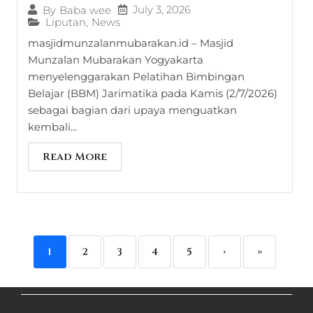
July 3, 2026
By
Baba wee
Liputan
,
News
masjidmunzalanmubarakan.id – Masjid
Munzalan Mubarakan Yogyakarta
menyelenggarakan Pelatihan Bimbingan
Belajar (BBM) Jarimatika pada Kamis (2/7/2026)
sebagai bagian dari upaya menguatkan
kembali...
Read More
1
2
3
4
5
›
»