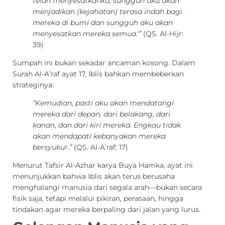
telah menyesatkanku, sungguh aku akan
menjadikan (kejahatan) terasa indah bagi
mereka di bumi dan sungguh aku akan
menyesatkan mereka semua.'”
(QS. Al-Hijr:
39)
Sumpah ini bukan sekadar ancaman kosong. Dalam
Surah Al-A’raf ayat 17, Iblis bahkan membeberkan
strateginya:
“Kemudian, pasti aku akan mendatangi
mereka dari depan, dari belakang, dari
kanan, dan dari kiri mereka. Engkau tidak
akan mendapati kebanyakan mereka
bersyukur.”
(QS. Al-A’raf: 17)
Menurut Tafsir Al-Azhar karya Buya Hamka, ayat ini
menunjukkan bahwa Iblis akan terus berusaha
menghalangi manusia dari segala arah—bukan secara
fisik saja, tetapi melalui pikiran, perasaan, hingga
tindakan agar mereka berpaling dari jalan yang lurus.