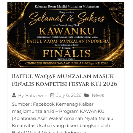
Baitul Waqaf Munzalan Masuk
Finalis Kompetisi Fesyar KTI 2026
July 6, 2026
News
By
Baba wee
Sumber : Facebook Kemenag Kalbar
masjidmunzalan.id – Program KAWANKU
(Kolaborasi Aset Wakaf Amanah Nyata Melalui
Kreativitas Usaha) yang dikembangkan oleh
Baitul Wakaf Munzalan Indonesia...