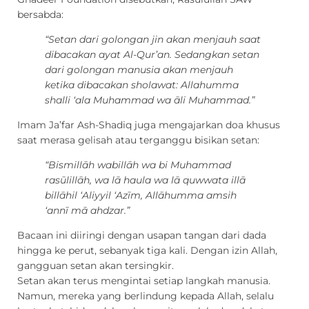
bersabda:
“Setan dari golongan jin akan menjauh saat
dibacakan ayat Al-Qur’an. Sedangkan setan
dari golongan manusia akan menjauh
ketika dibacakan sholawat: Allahumma
shalli ‘ala Muhammad wa āli Muhammad.”
Imam Ja’far Ash-Shadiq juga mengajarkan doa khusus
saat merasa gelisah atau terganggu bisikan setan:
“Bismillāh wabillāh wa bi Muhammad
rasūlillāh, wa lā haula wa lā quwwata illā
billāhil ‘Aliyyil ‘Azīm, Allāhumma amsih
‘annī mā ahdzar.”
Bacaan ini diiringi dengan usapan tangan dari dada
hingga ke perut, sebanyak tiga kali. Dengan izin Allah,
gangguan setan akan tersingkir.
Setan akan terus mengintai setiap langkah manusia.
Namun, mereka yang berlindung kepada Allah, selalu