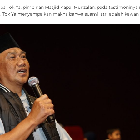
pa Tok Ya, pimpinan Masjid Kapal Munzalan, pada testimoni
i. Tok Ya menyampaikan makna bahwa suami istri adalah kawan