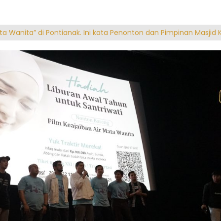
ata Wanita” di Pontianak. Ini kata Penonton dan Pimpinan Masjid