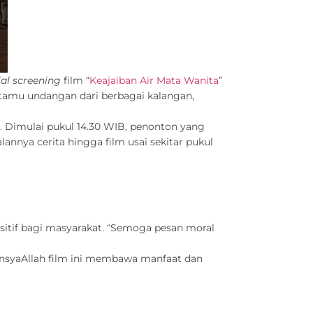
ial screening
film “
Keaja
iban
Air Mata Wanita
”
h tamu undangan dari berbagai kalangan,
. Dimulai pukul 14.30 WIB, penonton yang
annya cerita hingga film usai sekitar pukul
itif bagi masyarakat. “Semoga pesan moral
“InsyaAllah film ini membawa manfaat dan