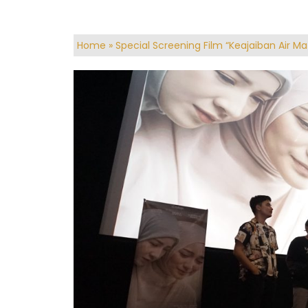
Home
»
Special Screening Film “Keajaiban Air M