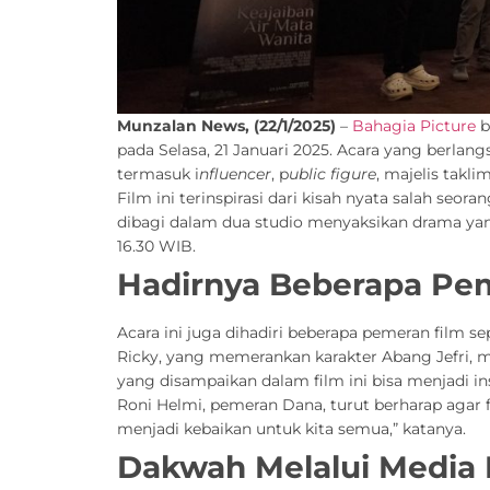
Munzalan News, (22/1/2025)
–
Bahagia Picture
b
pada Selasa, 21 Januari 2025. Acara yang berlan
termasuk i
nfluencer
, p
ublic figure
, majelis takli
Film ini terinspirasi dari kisah nyata salah seo
dibagi dalam dua studio menyaksikan drama yang 
16.30 WIB.
Hadirnya Beberapa Pe
Acara ini juga dihadiri beberapa pemeran film se
Ricky, yang memerankan karakter Abang Jefri, 
yang disampaikan dalam film ini bisa menjadi 
Roni Helmi, pemeran Dana, turut berharap agar 
menjadi kebaikan untuk kita semua,” katanya.
Dakwah Melalui Media 