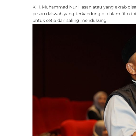
K.H. Muhammad Nur Hasan atau yang akrab disa
pesan dakwah yang terkandung di dalam film in
untuk setia dan saling mendukung.