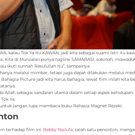
, kalau Tok Ya itu KAWAN, jadi kita sebagai suami istri itu kaw
ga. Kita di Munzalan punya
tagline
SAMARASI
,
sakinah, mawada
u ikuti sunnah Rasulullah itu”, sampainya.
nya melalui mimbar, tetapi juga dapat dilakukan melalui medi
ahagia Picture jadi kita harus bahagia, lewat film inilah kita b
katanya.
a Allah sebagai sandaran utama dalam setiap aspek kehidupan. 
 Tok Ya.
 untuk jangan lupa membaca buku Rahasia Magnet Rezeki.
nton
 terhadap film ini.
Bebby Nailufa
, salah satu penonton, meng