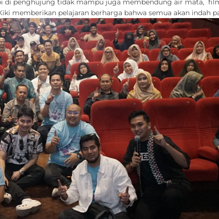
tapi di penghujung tidak mampu juga membendung air mata, film 
Kiki memberikan pelajaran berharga bahwa semua akan indah p