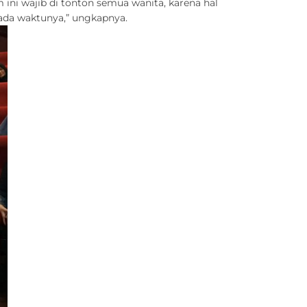
ini wajib di tonton semua wanita, karena hal
ada waktunya,” ungkapnya.