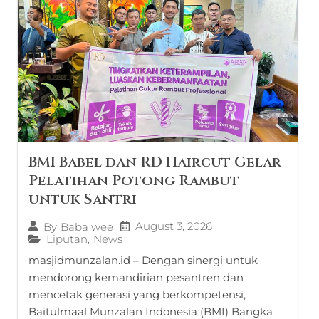
BMI Babel dan RD Haircut Gelar
Pelatihan Potong Rambut
untuk Santri
August 3, 2026
By
Baba wee
Liputan
,
News
masjidmunzalan.id – Dengan sinergi untuk
mendorong kemandirian pesantren dan
mencetak generasi yang berkompetensi,
Baitulmaal Munzalan Indonesia (BMI) Bangka