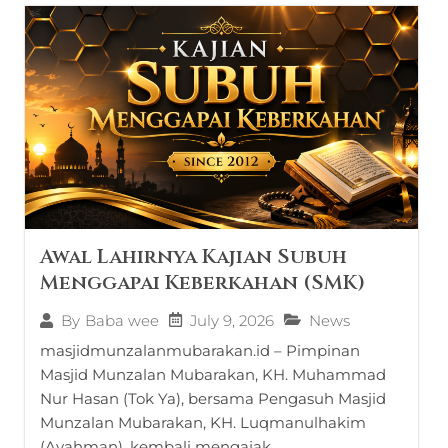
Awal Lahirnya Kajian Subuh
Menggapai Keberkahan (SMK)
July 9, 2026
News
By
Baba wee
masjidmunzalanmubarakan.id – Pimpinan
Masjid Munzalan Mubarakan, KH. Muhammad
Nur Hasan (Tok Ya), bersama Pengasuh Masjid
Munzalan Mubarakan, KH. Luqmanulhakim
(Ayahman), kembali mengajak...