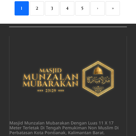
1
2
3
4
5
›
»
Masjid Munzalan Mubarakan Dengan Luas 11 X 17
Meter Terletak Di Tengah Pemukiman Non Muslim Di
Perbatasan Kota Pontianak, Kalimantan Barat.