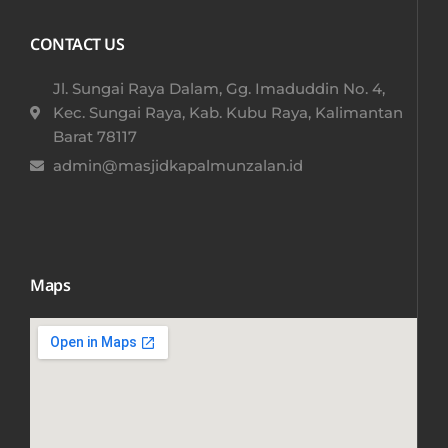
CONTACT US
Jl. Sungai Raya Dalam, Gg. Imaduddin No. 4,
Kec. Sungai Raya, Kab. Kubu Raya, Kalimantan
Barat 78117​
admin@masjidkapalmunzalan.id
Maps