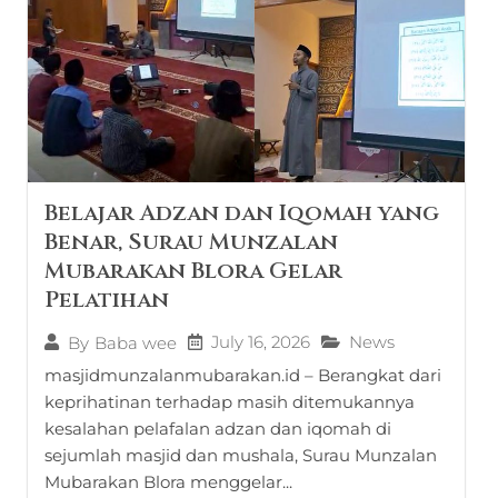
Belajar Adzan dan Iqomah yang
Benar, Surau Munzalan
Mubarakan Blora Gelar
Pelatihan
July 16, 2026
News
By
Baba wee
masjidmunzalanmubarakan.id – Berangkat dari
keprihatinan terhadap masih ditemukannya
kesalahan pelafalan adzan dan iqomah di
sejumlah masjid dan mushala, Surau Munzalan
Mubarakan Blora menggelar...