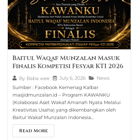
Baitul Waqaf Munzalan Masuk
Finalis Kompetisi Fesyar KTI 2026
July 6, 2026
News
By
Baba wee
Sumber : Facebook Kemenag Kalbar
masjidmunzalan.id – Program KAWANKU
(Kolaborasi Aset Wakaf Amanah Nyata Melalui
Kreativitas Usaha) yang dikembangkan oleh
Baitul Wakaf Munzalan Indonesia...
Read More