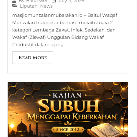
July 11, 2026
By
Baba wee
Liputan
,
News
masjidmunzalanmubarakan.id – Baitul Waqaf
Munzalan Indonesia berhasil meraih Juara 2
kategori Lembaga Zakat, Infak, Sedekah, dan
Wakaf (Ziswaf) Unggulan Bidang Wakaf
Produktif dalam ajang...
Read More