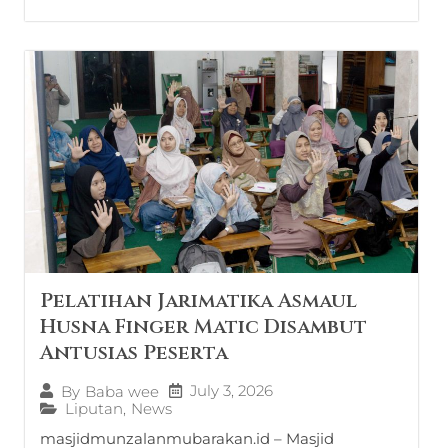
Pelatihan Jarimatika Asmaul
Husna Finger Matic Disambut
Antusias Peserta
July 3, 2026
By
Baba wee
Liputan
,
News
masjidmunzalanmubarakan.id – Masjid