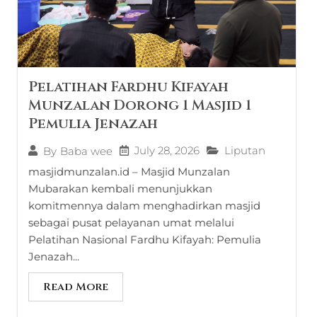
Pelatihan Fardhu Kifayah
Munzalan Dorong 1 Masjid 1
Pemulia Jenazah
July 28, 2026
Liputan
By
Baba wee
masjidmunzalan.id – Masjid Munzalan
Mubarakan kembali menunjukkan
komitmennya dalam menghadirkan masjid
sebagai pusat pelayanan umat melalui
Pelatihan Nasional Fardhu Kifayah: Pemulia
Jenazah...
Read More