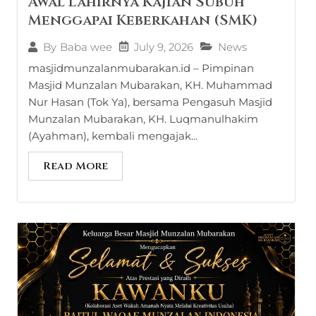
Awal Lahirnya Kajian Subuh
Menggapai Keberkahan (SMK)
July 9, 2026
News
By
Baba wee
masjidmunzalanmubarakan.id – Pimpinan
Masjid Munzalan Mubarakan, KH. Muhammad
Nur Hasan (Tok Ya), bersama Pengasuh Masjid
Munzalan Mubarakan, KH. Luqmanulhakim
(Ayahman), kembali mengajak...
Read More