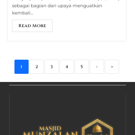
sebagai bagian dari upaya menguatkan
kembali...
Read More
1
2
3
4
5
›
»