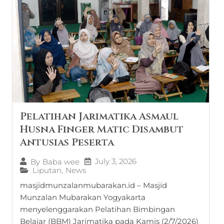
Pelatihan Jarimatika Asmaul
Husna Finger Matic Disambut
Antusias Peserta
July 3, 2026
By
Baba wee
Liputan
,
News
masjidmunzalanmubarakan.id – Masjid
Munzalan Mubarakan Yogyakarta
menyelenggarakan Pelatihan Bimbingan
Belajar (BBM) Jarimatika pada Kamis (2/7/2026)