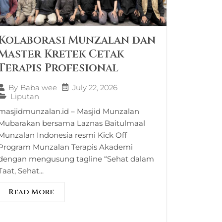
Kolaborasi Munzalan dan
Master Kretek Cetak
Terapis Profesional
July 22, 2026
By
Baba wee
Liputan
masjidmunzalan.id – Masjid Munzalan
Mubarakan bersama Laznas Baitulmaal
Munzalan Indonesia resmi Kick Off
Program Munzalan Terapis Akademi
dengan mengusung tagline “Sehat dalam
Taat, Sehat...
Read More