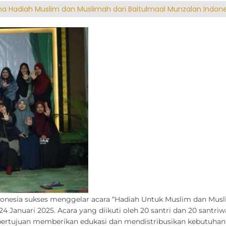
ma Hadiah Muslim dan Muslimah dari Baitulmaal Munzalan Indone
donesia sukses menggelar acara “Hadiah Untuk Muslim dan Muslim
4 Januari 2025. Acara yang diikuti oleh 20 santri dan 20 santri
ertujuan memberikan edukasi dan mendistribusikan kebutuhan s