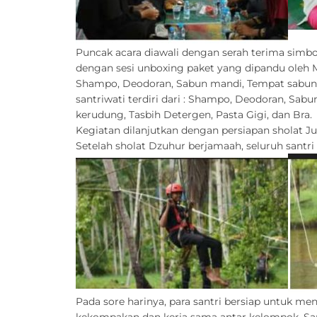
Puncak acara diawali dengan serah terima simbol
dengan sesi unboxing paket yang dipandu oleh MC,
Shampo, Deodoran, Sabun mandi, Tempat sabun, U
santriwati terdiri dari : Shampo, Deodoran, Sabu
kerudung, Tasbih Detergen, Pasta Gigi, dan Bra.
Kegiatan dilanjutkan dengan persiapan sholat Ju
Setelah sholat Dzuhur berjamaah, seluruh santr
Pada sore harinya, para santri bersiap untuk m
kekompakan dan kerja sama antar kelompok. San