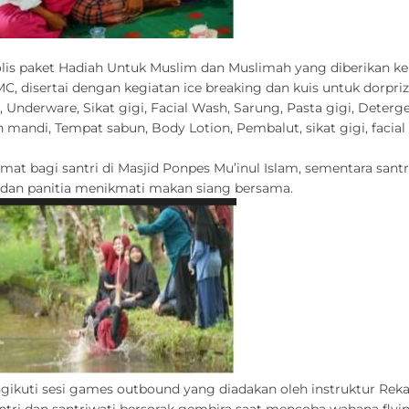
is paket Hadiah Untuk Muslim dan Muslimah yang diberikan kepad
 disertai dengan kegiatan ice breaking dan kuis untuk dorprize. 
nderware, Sikat gigi, Facial Wash, Sarung, Pasta gigi, Deterge
n mandi, Tempat sabun, Body Lotion, Pembalut, sikat gigi, facial 
mat bagi santri di Masjid Ponpes Mu’inul Islam, sementara san
i dan panitia menikmati makan siang bersama.
engikuti sesi games outbound yang diadakan oleh instruktur Re
tri dan santriwati bersorak gembira saat mencoba wahana flyin