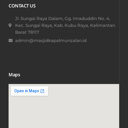
CONTACT US
Jl. Sungai Raya Dalam, Gg. Imaduddin No. 4,
Kec. Sungai Raya, Kab. Kubu Raya, Kalimantan
Barat 78117​
admin@masjidkapalmunzalan.id
Maps