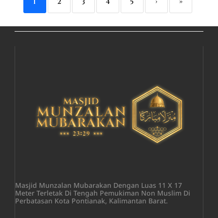
1
2
3
4
5
›
»
Masjid Munzalan Mubarakan Dengan Luas 11 X 17
Meter Terletak Di Tengah Pemukiman Non Muslim Di
Perbatasan Kota Pontianak, Kalimantan Barat.