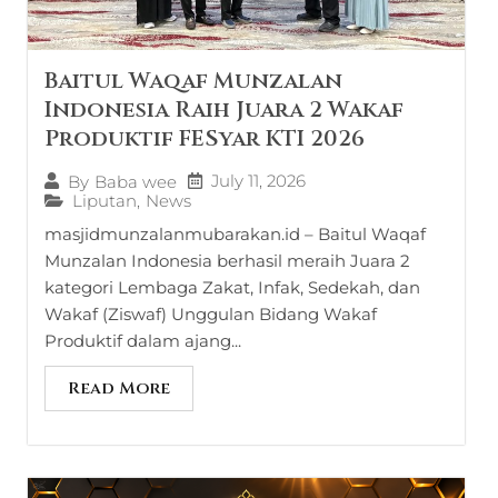
Baitul Waqaf Munzalan
Indonesia Raih Juara 2 Wakaf
Produktif FESyar KTI 2026
July 11, 2026
By
Baba wee
Liputan
,
News
masjidmunzalanmubarakan.id – Baitul Waqaf
Munzalan Indonesia berhasil meraih Juara 2
kategori Lembaga Zakat, Infak, Sedekah, dan
Wakaf (Ziswaf) Unggulan Bidang Wakaf
Produktif dalam ajang...
Read More