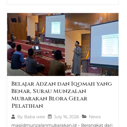
Belajar Adzan dan Iqomah yang
Benar, Surau Munzalan
Mubarakan Blora Gelar
Pelatihan
July 16, 2026
News
By
Baba wee
masjidmunzalanmubarakan.id – Berangkat dari