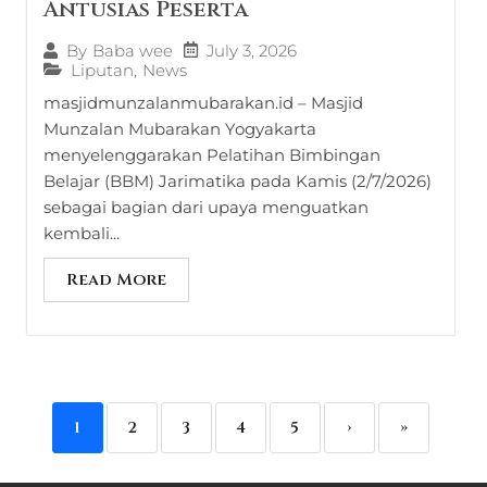
Antusias Peserta
July 3, 2026
By
Baba wee
Liputan
,
News
masjidmunzalanmubarakan.id – Masjid
Munzalan Mubarakan Yogyakarta
menyelenggarakan Pelatihan Bimbingan
Belajar (BBM) Jarimatika pada Kamis (2/7/2026)
sebagai bagian dari upaya menguatkan
kembali...
Read More
1
2
3
4
5
›
»