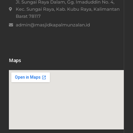
Jl. Sungai Raya Dalam, Gg. Imaduddin No. 4,
Kec. Sungai Raya, Kab. Kubu Raya, Kalimantan
Barat 78117​
admin@masjidkapalmunzalan.id
Maps