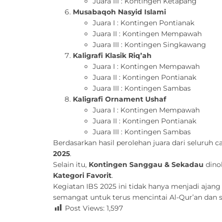
Juara III : Kontingen Ketapang
Musabaqoh Nasyid Islami
Juara I : Kontingen Pontianak
Juara II : Kontingen Mempawah
Juara III : Kontingen Singkawang
Kaligrafi Klasik Riq’ah
Juara I : Kontingen Mempawah
Juara II : Kontingen Pontianak
Juara III : Kontingen Sambas
Kaligrafi Ornament Ushaf
Juara I : Kontingen Mempawah
Juara II : Kontingen Pontianak
Juara III : Kontingen Sambas
Berdasarkan hasil perolehan juara dari seluruh 
2025
.
Selain itu,
Kontingen Sanggau & Sekadau
dino
Kategori Favorit
.
Kegiatan IBS 2025 ini tidak hanya menjadi aj
semangat untuk terus mencintai Al-Qur’an dan s
Post Views:
1,597