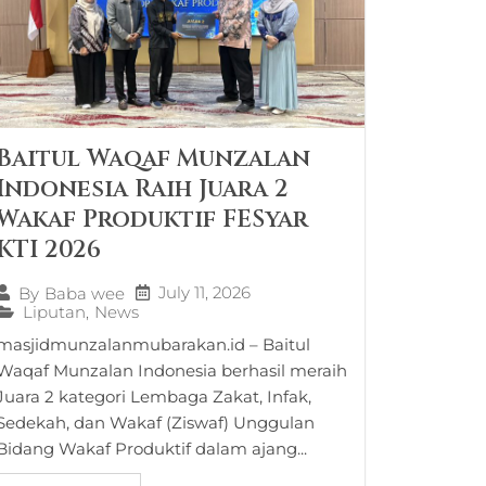
Baitul Waqaf Munzalan
Indonesia Raih Juara 2
Wakaf Produktif FESyar
KTI 2026
July 11, 2026
By
Baba wee
Liputan
,
News
masjidmunzalanmubarakan.id – Baitul
Waqaf Munzalan Indonesia berhasil meraih
Juara 2 kategori Lembaga Zakat, Infak,
Sedekah, dan Wakaf (Ziswaf) Unggulan
Bidang Wakaf Produktif dalam ajang...