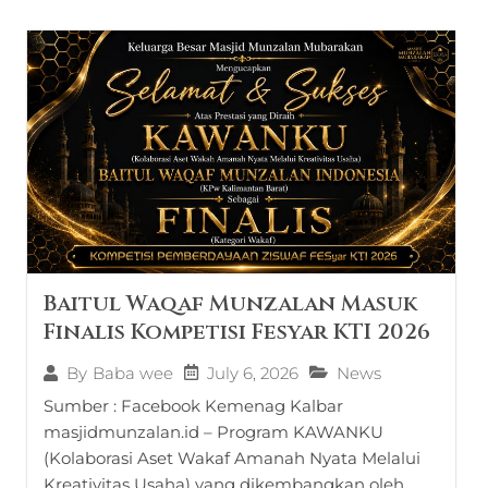
Baitul Waqaf Munzalan Masuk
Finalis Kompetisi Fesyar KTI 2026
July 6, 2026
News
By
Baba wee
Sumber : Facebook Kemenag Kalbar
masjidmunzalan.id – Program KAWANKU
(Kolaborasi Aset Wakaf Amanah Nyata Melalui
Kreativitas Usaha) yang dikembangkan oleh