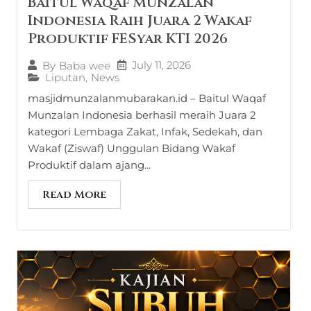
Baitul Waqaf Munzalan
Indonesia Raih Juara 2 Wakaf
Produktif FESyar KTI 2026
July 11, 2026
By
Baba wee
Liputan
,
News
masjidmunzalanmubarakan.id – Baitul Waqaf
Munzalan Indonesia berhasil meraih Juara 2
kategori Lembaga Zakat, Infak, Sedekah, dan
Wakaf (Ziswaf) Unggulan Bidang Wakaf
Produktif dalam ajang...
Read More