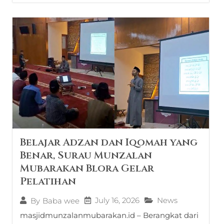
Belajar Adzan dan Iqomah yang
Benar, Surau Munzalan
Mubarakan Blora Gelar
Pelatihan
July 16, 2026
News
By
Baba wee
masjidmunzalanmubarakan.id – Berangkat dari