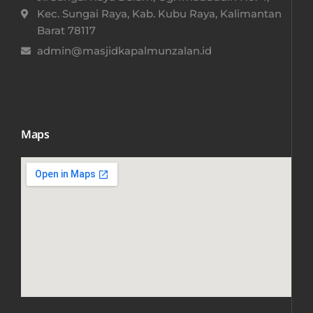
Kec. Sungai Raya, Kab. Kubu Raya, Kalimantan
Barat 78117​
admin@masjidkapalmunzalan.id
Maps