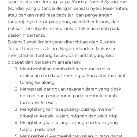
seperti sindrom lorong karpal/
Carpal Tunnel Syndrome
(kondisi yang ditandai dengan sensasi nyeri, kesemutan,
atau bahkan mati rasa pada jari dan pergelangan
tangan), nyeri otot pinggang, nyeri leher kronis, dan
bahkan membantu menurunkan tekanan darah pada
pasien hipertensi.
Dalam Jurnal Ilmiah yang diterbitkan oleh Rumah
Jurnal Universitas Islam Negeri Alauddin Makassar
menjelaskan tentang beberapa manfaat yang bisa
didapat dari berbekam antara lain:
Membersihkan darah dari racun-racun sisa
makanan dan dapat meningkatkan aktivitas saraf
tulang belakang.
Mengatasi gangguan tekanan darah yang tidak
normal dan pengapuran pada pembulu darah
(
arteriosclerosis
).
Menghilangkan rasa pusing-pusing, memar
dibagian kepala, wajah, migrain dan sakit gigi.
Menghilangkan kejang-kejang dan kram yang
terjadi pada otot.
Memperbaiki Permeabilitas (selaput yang dapat