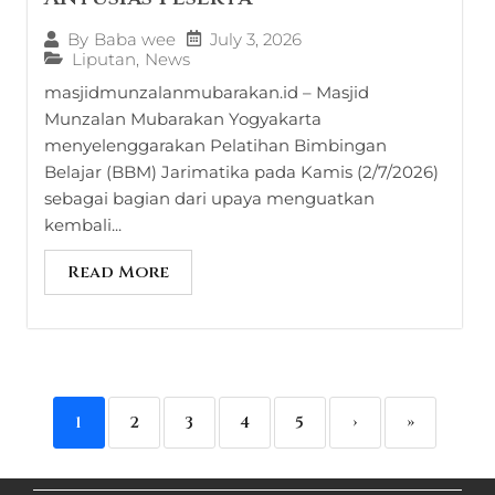
July 3, 2026
By
Baba wee
Liputan
,
News
masjidmunzalanmubarakan.id – Masjid
Munzalan Mubarakan Yogyakarta
menyelenggarakan Pelatihan Bimbingan
Belajar (BBM) Jarimatika pada Kamis (2/7/2026)
sebagai bagian dari upaya menguatkan
kembali...
Read More
1
2
3
4
5
›
»