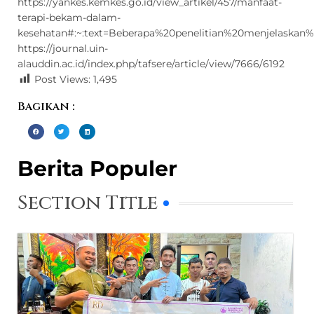
https://yankes.kemkes.go.id/view_artikel/457/manfaat-
terapi-bekam-dalam-
kesehatan#:~:text=Beberapa%20penelitian%20menjelask
https://journal.uin-
alauddin.ac.id/index.php/tafsere/article/view/7666/6192
Post Views:
1,495
Bagikan :
Berita Populer
Section Title