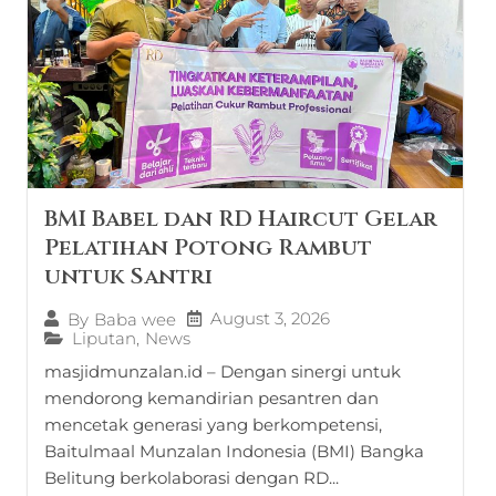
BMI Babel dan RD Haircut Gelar
Pelatihan Potong Rambut
untuk Santri
August 3, 2026
By
Baba wee
Liputan
,
News
masjidmunzalan.id – Dengan sinergi untuk
mendorong kemandirian pesantren dan
mencetak generasi yang berkompetensi,
Baitulmaal Munzalan Indonesia (BMI) Bangka
Belitung berkolaborasi dengan RD...