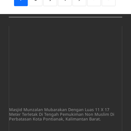
Masjid Munzalan Mubarakan Dengan Luas 11 X 17
Meter Terletak Di Tengah Pemukiman Non Muslim Di
Perbatasan Kota Pontianak, Kalimantan Barat.