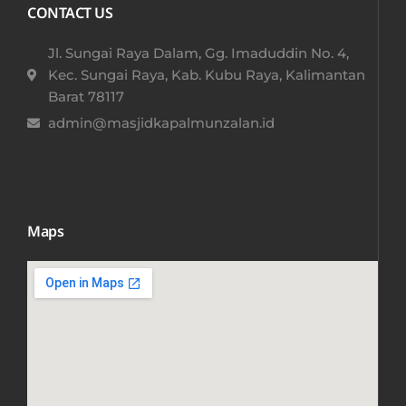
CONTACT US
Jl. Sungai Raya Dalam, Gg. Imaduddin No. 4,
Kec. Sungai Raya, Kab. Kubu Raya, Kalimantan
Barat 78117​
admin@masjidkapalmunzalan.id
Maps