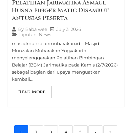
Pelatihan Jarimatika Asmaul
Husna Finger Matic Disambut
Antusias Peserta
July 3, 2026
By
Baba wee
Liputan
,
News
masjidmunzalanmubarakan.id – Masjid
Munzalan Mubarakan Yogyakarta
menyelenggarakan Pelatihan Bimbingan
Belajar (BBM) Jarimatika pada Kamis (2/7/2026)
sebagai bagian dari upaya menguatkan
kembali...
Read More
1
2
3
4
5
›
»