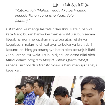
قُلْ اَعُوْذُ بِرَبِّ الْفَلَقِۙ ۝١
“Katakanlah (Muhammad), Aku berlindung
kepada Tuhan yang (menjaga) fajar
(subuh).”
Ustaz Andika mengulas tafsir dari Ibnu Katsir, bahwa
kata
falaq
bukan hanya bermakna waktu subuh secara
literal, namun merupakan metafora atas retaknya
kegelapan malam oleh cahaya, terbukanya jalan dari
kebuntuan, hingga terangnya batin oleh petunjuk ilahi.
Oleh karena itu, waktu subuh dijadikan dasar nilai oleh
MKMI dalam program
Masjid Subuh Quran (MSQ)
,
sebagai simbol dari transformasi ruhani menuju cahaya
kebaikan.