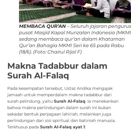
MEMBACA QUR’AN
– Seluruh jajaran penguru
pusat Masjid Kapal Munzalan Indonesia (MKMI
sedang membaca qur’an dalam Khataman
Qur’an Bahagia MKMI Seri ke 65 pada Rabu
(18/6).
(Foto: Chairul Rijal F)
Makna Tadabbur dalam
Surah Al-Falaq
Pada kesempatan tersebut, Ustaz Andika mengajak
jamaah untuk memperdalam makna tadabbur dari
surah pelindung, yaitu
Surah Al-Falaq
. Ia menekankan
bahwa makna perlindungan dalam surah ini bukan
sekadar bentuk penjagaan lahiriah, melainkan juga
perlindungan dari sisi spiritual dan batiniah manusia.
Terkhusus pada
Surah Al-Falaq ayat 1
: