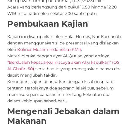
Mempawah Timur pada Jumat, (14/2/2025) lalu.
Acara yang berlangsung dari pukul 10.50 hingga 12.20
WIB ini dihadiri oleh sekitar 300 santri putri.
Pembukaan Kajian
Kajian ini disampaikan oleh Halal Heroes, Nur Kamariah,
dengan menggunakan slide presentasi yang disiapkan
oleh
Kuliner Muslim Indonesia (KMI)
.
Materi dibuka dengan ayat Al-Qur’an yang artinya
“Berdoalah kepada-Ku, niscaya akan Aku kabulkan” (QS.
Al-Ghafir: 60)
serta hadits yang menegaskan bahwa doa
dapat mengubah takdir.
Kemudian, kajian dilanjutkan dengan kisah inspiratif
tentang tertolaknya doa seorang lelaki tua, sebelum
memasuki pembahasan inti tentang kekuatan doa
dalam kehidupan sehari-hari.
Mengenali Jebakan dalam
Makanan