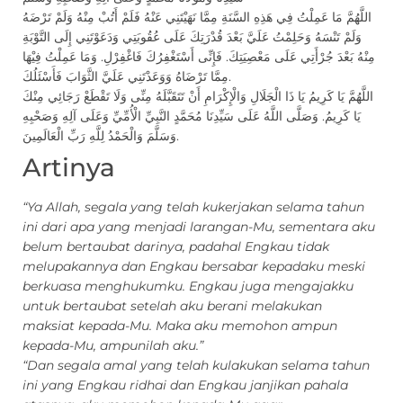
اللَّهُمَّ مَا عَمِلْتُ فِي هَذِهِ السَّنَةِ مِمَّا نَهَيْتَنِي عَنْهُ فَلَمْ أَتُبْ مِنْهُ وَلَمْ تَرْضَهُ
وَلَمْ تَنْسَهُ وَحَلِمْتُ عَلَيَّ بَعْدَ قُدْرَتِكَ عَلَى عُقُوبَتِي وَدَعَوْتَنِي إِلَى التَّوْبَةِ
مِنْهُ بَعْدَ جُرْأَتِي عَلَى مَعْصِيَتِكَ. فَإِنِّى أَسْتَغْفِرُكَ فَاغْفِرْلِ. وَمَا عَمِلْتُ فِيْهَا
مِمَّا تَرْضَاهُ وَوَعَدْتَنِي عَلَيَّ الثَّوَابَ فَأَسْئَلُكَ.
اللَّهُمَّ يَا كَرِيمُ يَا ذَا الْجَلَالِ وَالْإِكْرَامِ أَنْ تَتَقَبَّلَهُ مِنِّى وَلَا تَقْطَعْ رَجَائِي مِنْكَ
يَا كَرِيمُ. وَصَلَّى اللَّهُ عَلَى سَيِّدِنَا مُحَمَّدٍ النَّبِيِّ الْأُمِّيِّ وَعَلَى آلِهِ وَصَحْبِهِ
وَسَلَّمَ وَالْحَمْدُ لِلَّهِ رَبِّ الْعَالَمِينَ.
Artinya
“Ya Allah, segala yang telah kukerjakan selama tahun
ini dari apa yang menjadi larangan-Mu, sementara aku
belum bertaubat darinya, padahal Engkau tidak
melupakannya dan Engkau bersabar kepadaku meski
berkuasa menghukumku. Engkau juga mengajakku
untuk bertaubat setelah aku berani melakukan
maksiat kepada-Mu. Maka aku memohon ampun
kepada-Mu, ampunilah aku.”
“Dan segala amal yang telah kulakukan selama tahun
ini yang Engkau ridhai dan Engkau janjikan pahala