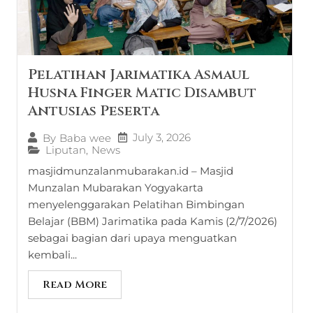
Pelatihan Jarimatika Asmaul
Husna Finger Matic Disambut
Antusias Peserta
July 3, 2026
By
Baba wee
Liputan
,
News
masjidmunzalanmubarakan.id – Masjid
Munzalan Mubarakan Yogyakarta
menyelenggarakan Pelatihan Bimbingan
Belajar (BBM) Jarimatika pada Kamis (2/7/2026)
sebagai bagian dari upaya menguatkan
kembali...
Read More