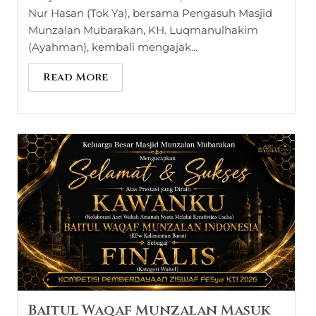
Nur Hasan (Tok Ya), bersama Pengasuh Masjid
Munzalan Mubarakan, KH. Luqmanulhakim
(Ayahman), kembali mengajak...
Read More
Baitul Waqaf Munzalan Masuk