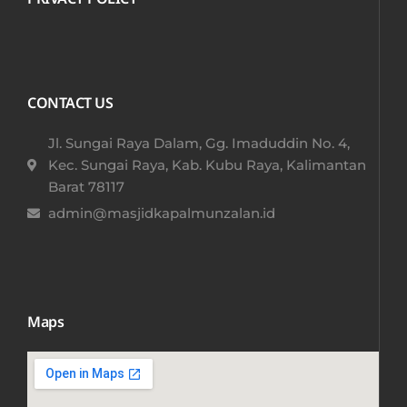
CONTACT US
Jl. Sungai Raya Dalam, Gg. Imaduddin No. 4,
Kec. Sungai Raya, Kab. Kubu Raya, Kalimantan
Barat 78117​
admin@masjidkapalmunzalan.id
Maps