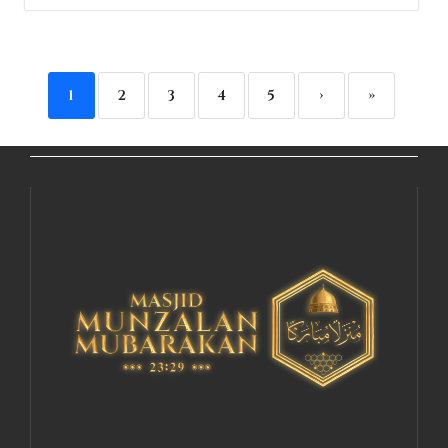
1
2
3
4
5
›
»