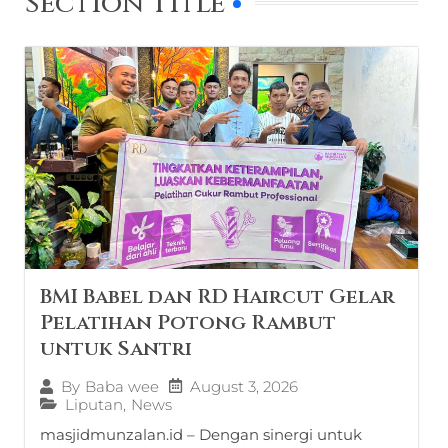
Section Title
BMI Babel dan RD Haircut Gelar
Pelatihan Potong Rambut
untuk Santri
August 3, 2026
By
Baba wee
Liputan
,
News
masjidmunzalan.id – Dengan sinergi untuk