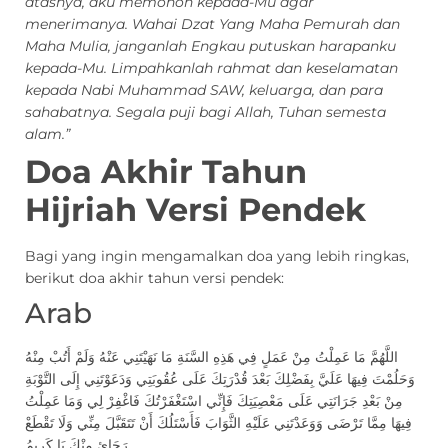
atasnya, aku memohon kepada-Mu agar
menerimanya. Wahai Dzat Yang Maha Pemurah dan
Maha Mulia, janganlah Engkau putuskan harapanku
kepada-Mu. Limpahkanlah rahmat dan keselamatan
kepada Nabi Muhammad SAW, keluarga, dan para
sahabatnya. Segala puji bagi Allah, Tuhan semesta
alam.”
Doa Akhir Tahun
Hijriah Versi Pendek
Bagi yang ingin mengamalkan doa yang lebih ringkas,
berikut doa akhir tahun versi pendek:
Arab
اللَّهُمَّ مَا عَمِلْتُ مِنْ عَمَلٍ فِي هَذِهِ السَّنَةِ مَا نَهَيْتَنِي عَنْهُ وَلَمْ أَتُبْ مِنْهُ
وَحَلُمْتَ فِيهَا عَلَيَّ بِفَضْلِكَ بَعْدَ قُدْرَتِكَ عَلَى عُقُوبَتِي وَدَعَوْتَنِي إِلَى التَّوْبَةِ
مِنْ بَعْدِ جَرَانَتِي عَلَى مَعْصِيَتِكَ فَإِنِّي اسْتَغْفَرْتُكَ فَاغْفِرْ لِي وَمَا عَمِلْتُ
فِيهَا مِمَّا تَرْضَى وَوَعَدْتَنِي عَلَيْهِ الثَّوَابَ فَأَسْتَلُكَ أَنْ تَتَقَبَّلَ مِنِّي وَلَا تَقْطَعْ
رَجَائِ مِنْكَ يَا كَرِيمُ.