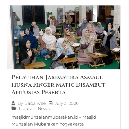
Pelatihan Jarimatika Asmaul
Husna Finger Matic Disambut
Antusias Peserta
July 3, 2026
By
Baba wee
Liputan
,
News
masjidmunzalanmubarakan.id – Masjid
Munzalan Mubarakan Yogyakarta