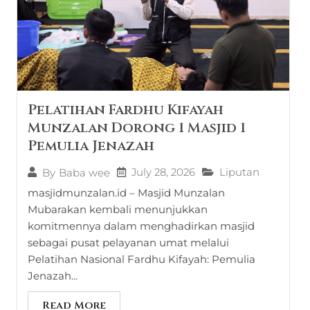
Pelatihan Fardhu Kifayah
Munzalan Dorong 1 Masjid 1
Pemulia Jenazah
July 28, 2026
Liputan
By
Baba wee
masjidmunzalan.id – Masjid Munzalan
Mubarakan kembali menunjukkan
komitmennya dalam menghadirkan masjid
sebagai pusat pelayanan umat melalui
Pelatihan Nasional Fardhu Kifayah: Pemulia
Jenazah...
Read More