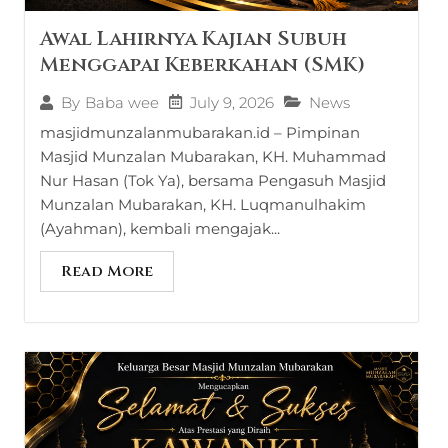
Awal Lahirnya Kajian Subuh
Menggapai Keberkahan (SMK)
July 9, 2026
News
By
Baba wee
masjidmunzalanmubarakan.id – Pimpinan
Masjid Munzalan Mubarakan, KH. Muhammad
Nur Hasan (Tok Ya), bersama Pengasuh Masjid
Munzalan Mubarakan, KH. Luqmanulhakim
(Ayahman), kembali mengajak...
Read More