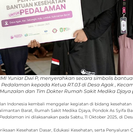
 BMI Yuniar Dwi P, menyerahkan secara simbolis ban
 Pedalaman kepada Ketua RT.03 di Desa Agak , Kec
Munzalan dan Tim Dokter Rumah Sakit Medika Djaya pa
an Indonesia kembali menggelar kegiatan di bidang kesehatan 
Kalimantan Barat, Rumah Sakit Medika Djaya, Pondok As Syifa 
 Pedalaman
ini dilaksanakan pada Sabtu, 11 Oktober 2025, di D
iksaan Kesehatan Dasar, Edukasi Kesehatan, serta Penyaluran 