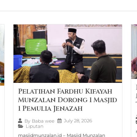
Pelatihan Fardhu Kifayah
Munzalan Dorong 1 Masjid
1 Pemulia Jenazah
July 28, 2026
By
Baba wee
Liputan
masjidmunzalan.id – Masjid Munzalan