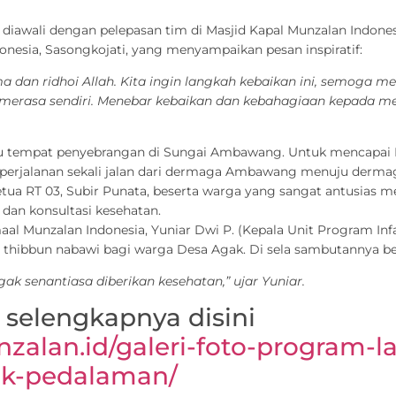
diawali dengan pelepasan tim di Masjid Kapal Munzalan Indones
nesia, Sasongkojati, yang menyampaikan pesan inspiratif:
ma dan ridhoi Allah. Kita ingin langkah kebaikan ini, semoga me
k merasa sendiri. Menebar kebaikan dan kebahagiaan kepada
ju tempat penyebrangan di Sungai Ambawang. Untuk mencapai D
 perjalanan sekali jalan dari dermaga Ambawang menuju derma
etua RT 03, Subir Punata, beserta warga yang sangat antusias me
 dan konsultasi kesehatan.
al Munzalan Indonesia, Yuniar Dwi P. (Kepala Unit Program In
n thibbun nabawi bagi warga Desa Agak. Di sela sambutannya 
senantiasa diberikan kesehatan,” ujar Yuniar.
t selengkapnya disini
nzalan.id/galeri-foto-program-
uk-pedalaman/