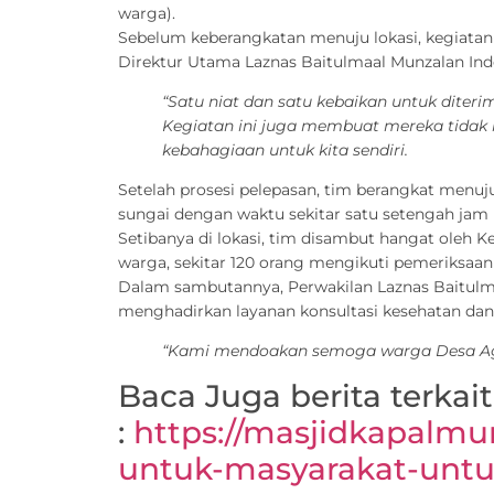
warga).
Sebelum keberangkatan menuju lokasi, kegiatan 
Direktur Utama Laznas Baitulmaal Munzalan Indo
“Satu niat dan satu kebaikan untuk diteri
Kegiatan ini juga membuat mereka tida
kebahagiaan untuk kita sendiri.
Setelah prosesi pelepasan, tim berangkat menu
sungai dengan waktu sekitar satu setengah jam
Setibanya di lokasi, tim disambut hangat oleh K
warga, sekitar 120 orang mengikuti pemeriksaan
Dalam sambutannya, Perwakilan Laznas Baitulma
menghadirkan layanan konsultasi kesehatan da
“Kami mendoakan semoga warga Desa Agak 
Baca Juga berita terkai
:
https://masjidkapalmu
untuk-masyarakat-unt