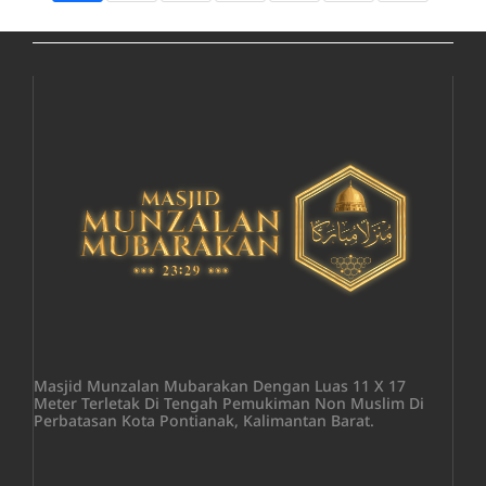
Masjid Munzalan Mubarakan Dengan Luas 11 X 17
Meter Terletak Di Tengah Pemukiman Non Muslim Di
Perbatasan Kota Pontianak, Kalimantan Barat.