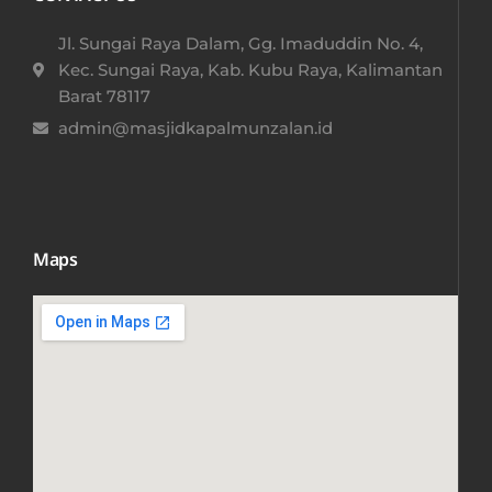
Jl. Sungai Raya Dalam, Gg. Imaduddin No. 4,
Kec. Sungai Raya, Kab. Kubu Raya, Kalimantan
Barat 78117​
admin@masjidkapalmunzalan.id
Maps