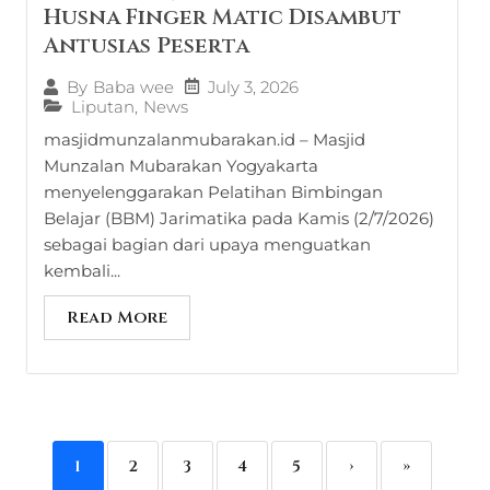
Husna Finger Matic Disambut
Antusias Peserta
July 3, 2026
By
Baba wee
Liputan
,
News
masjidmunzalanmubarakan.id – Masjid
Munzalan Mubarakan Yogyakarta
menyelenggarakan Pelatihan Bimbingan
Belajar (BBM) Jarimatika pada Kamis (2/7/2026)
sebagai bagian dari upaya menguatkan
kembali...
Read More
1
2
3
4
5
›
»