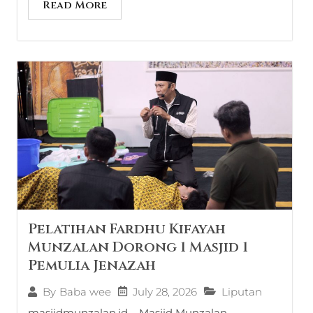
Read More
Pelatihan Fardhu Kifayah
Munzalan Dorong 1 Masjid 1
Pemulia Jenazah
July 28, 2026
Liputan
By
Baba wee
masjidmunzalan.id – Masjid Munzalan