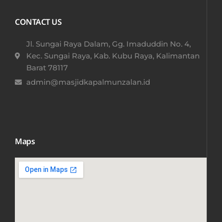
CONTACT US
Jl. Sungai Raya Dalam, Gg. Imaduddin No. 4,
Kec. Sungai Raya, Kab. Kubu Raya, Kalimantan
Barat 78117​
admin@masjidkapalmunzalan.id
Maps