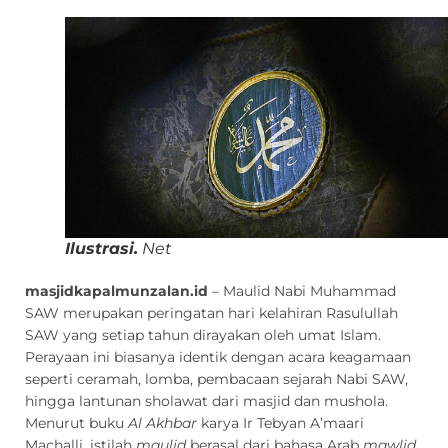
Ilustrasi.
Net
masjidkapalmunzalan.id
– Maulid Nabi Muhammad
SAW merupakan peringatan hari kelahiran Rasulullah
SAW yang setiap tahun dirayakan oleh umat Islam.
Perayaan ini biasanya identik dengan acara keagamaan
seperti ceramah, lomba, pembacaan sejarah Nabi SAW,
hingga lantunan sholawat dari masjid dan mushola.
Menurut buku
Al Akhbar
karya Ir Tebyan A’maari
Machalli, istilah
maulid
berasal dari bahasa Arab
mawlid