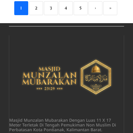
1
2
3
4
5
›
»
Masjid Munzalan Mubarakan Dengan Luas 11 X 17
Meter Terletak Di Tengah Pemukiman Non Muslim Di
Perbatasan Kota Pontianak, Kalimantan Barat.