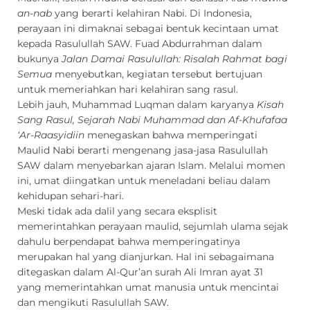
an-nab
yang berarti kelahiran Nabi. Di Indonesia,
perayaan ini dimaknai sebagai bentuk kecintaan umat
kepada Rasulullah SAW. Fuad Abdurrahman dalam
bukunya
Jalan Damai Rasulullah: Risalah Rahmat bagi
Semua
menyebutkan, kegiatan tersebut bertujuan
untuk memeriahkan hari kelahiran sang rasul.
Lebih jauh, Muhammad Luqman dalam karyanya
Kisah
Sang Rasul, Sejarah Nabi Muhammad dan Af-Khufafaa
‘Ar-Raasyidiin
menegaskan bahwa memperingati
Maulid Nabi berarti mengenang jasa-jasa Rasulullah
SAW dalam menyebarkan ajaran Islam. Melalui momen
ini, umat diingatkan untuk meneladani beliau dalam
kehidupan sehari-hari.
Meski tidak ada dalil yang secara eksplisit
memerintahkan perayaan maulid, sejumlah ulama sejak
dahulu berpendapat bahwa memperingatinya
merupakan hal yang dianjurkan. Hal ini sebagaimana
ditegaskan dalam Al-Qur’an surah Ali Imran ayat 31
yang memerintahkan umat manusia untuk mencintai
dan mengikuti Rasulullah SAW.