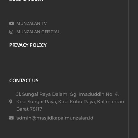
MUNZALAN TV
MUNZALAN.OFFICIAL
PRIVACY POLICY
CONTACT US
Jl. Sungai Raya Dalam, Gg. Imaduddin No. 4,
Kec. Sungai Raya, Kab. Kubu Raya, Kalimantan
Barat 78117​
admin@masjidkapalmunzalan.id