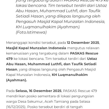
yang tergabung dalam PASKAS Rescue 479 ke
lokasi bencana. Tim tersebut terdiri dari Ustaz
Abu Hasan, Muhammad Luthfi, dan Taufik
Setiadi Hasan, yang dilepas langsung oleh
Pengasuh Masjid Kapal Munzalan Indonesia,
KH Luqmanulhakim (Ayahman).
(Foto.Istimewa)
Menanggapi kondisi tersebut, pada
12 Desember 2025
,
Masjid Kapal Munzalan Indonesia
mengutus relawan
kemanusiaan yang tergabung dalam
PASKAS Rescue
479
ke lokasi bencana. Tim tersebut terdiri dari
Ustaz
Abu Hasan, Muhammad Luthfi, dan Taufik Setiadi
Hasan
, yang dilepas langsung oleh Pengasuh Masjid
Kapal Munzalan Indonesia,
KH Luqmanulhakim
(Ayahman).
Pada
Selasa, 16 Desember 2025
, PASKAS Rescue 479
mendirikan posko sementara di lokasi pengungsian
warga Desa Sekumur, Aceh Tamiang pada Selasa
(16/12/2025). Posko tersebut berdiri di tengah