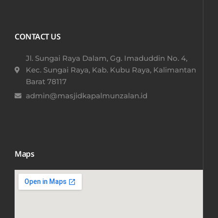
CONTACT US
Jl. Sungai Raya Dalam, Gg. Imaduddin No. 4,
Kec. Sungai Raya, Kab. Kubu Raya, Kalimantan
Barat 78117​
admin@masjidkapalmunzalan.id
Maps