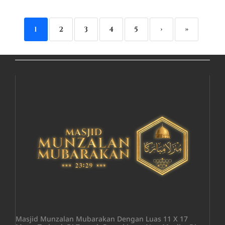
1
2
3
4
5
›
»
Masjid Munzalan Mubarakan Dengan Luas 11 X 17