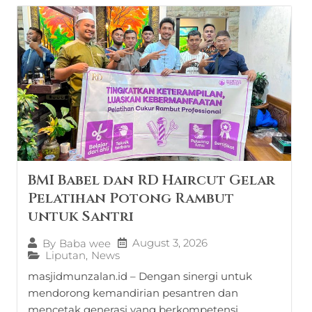
BMI Babel dan RD Haircut Gelar
Pelatihan Potong Rambut
untuk Santri
August 3, 2026
By
Baba wee
Liputan
,
News
masjidmunzalan.id – Dengan sinergi untuk
mendorong kemandirian pesantren dan
mencetak generasi yang berkompetensi,