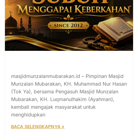
Awal Lahirnya Kajian Subuh
Menggapai Keberkahan (SMK)
masjidmunzalanmubarakan.id – Pimpinan Masjid
Munzalan Mubarakan, KH. Muhammad Nur Hasan
(Tok Ya), bersama Pengasuh Masjid Munzalan
Mubarakan, KH. Luqmanulhakim (Ayahman),
kembali mengajak masyarakat untuk
menghidupkan
BACA SELENGKAPNYA »