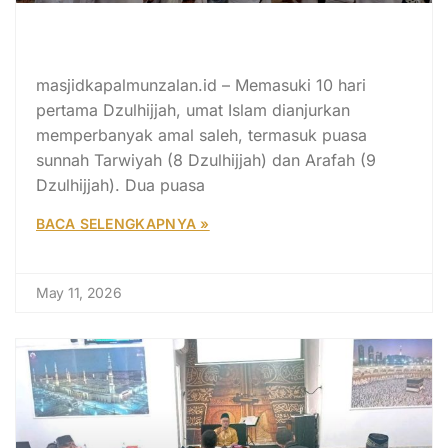
Puasa Tarwiyah & Arafah: Dua Hari
Istimewa di Awal Dzulhijjah
masjidkapalmunzalan.id – Memasuki 10 hari
pertama Dzulhijjah, umat Islam dianjurkan
memperbanyak amal saleh, termasuk puasa
sunnah Tarwiyah (8 Dzulhijjah) dan Arafah (9
Dzulhijjah). Dua puasa
BACA SELENGKAPNYA »
May 11, 2026