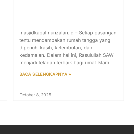
15 Teladan Kasih Sayang
Rasulullah SAW kepada Istri
yang Patut Dicontoh Setiap
Suami
masjidkapalmunzalan.id – Setiap pasangan
tentu mendambakan rumah tangga yang
dipenuhi kasih, kelembutan, dan
kedamaian. Dalam hal ini, Rasulullah SAW
menjadi teladan terbaik bagi umat Islam.
BACA SELENGKAPNYA »
October 8, 2025