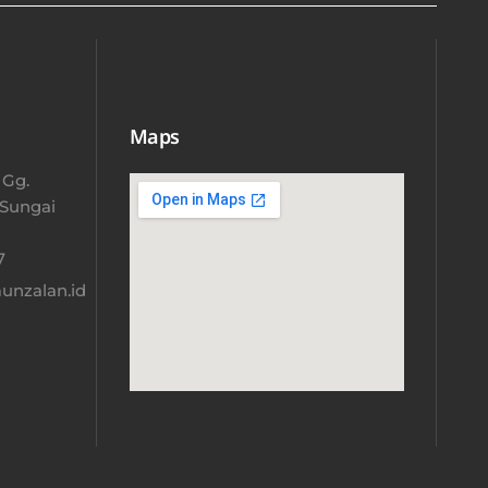
Maps
 Gg.
 Sungai
​
nzalan.id