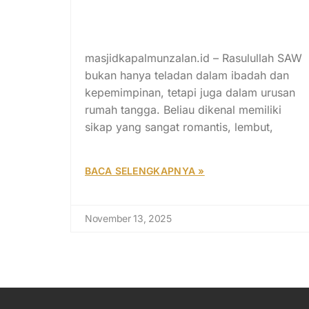
Panggilan Sayang Rasulullah
kepada Istrinya Penuh
Romantis
masjidkapalmunzalan.id – Rasulullah SAW
bukan hanya teladan dalam ibadah dan
kepemimpinan, tetapi juga dalam urusan
rumah tangga. Beliau dikenal memiliki
sikap yang sangat romantis, lembut,
BACA SELENGKAPNYA »
November 13, 2025