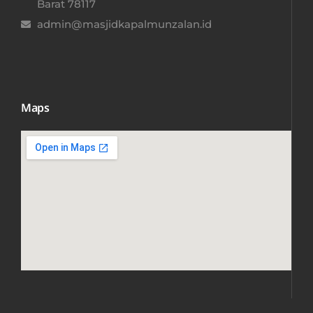
Barat 78117​
admin@masjidkapalmunzalan.id
Maps