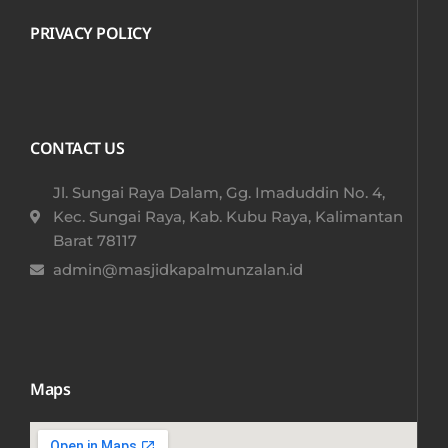
PRIVACY POLICY
CONTACT US
Jl. Sungai Raya Dalam, Gg. Imaduddin No. 4,
Kec. Sungai Raya, Kab. Kubu Raya, Kalimantan
Barat 78117​
admin@masjidkapalmunzalan.id
Maps