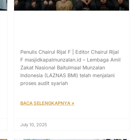
LAZNAS BMI Raih Nilai
Transparan dan Predikat Baik
dari Hasil Audit Syariah
Kemenag RI
Penulis Chairul Rijal F | Editor Chairul Rijal
F masjidkapalmunzalan.id – Lembaga Amil
Zakat Nasional Baitulmaal Munzalan
Indonesia (LAZNAS BMI) telah menjalani
proses audit syariah
BACA SELENGKAPNYA »
July 10, 2025