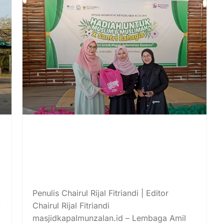
Baitulmaal Munzalan Gelar
Program HUM dan Santri
Bahagia: Menjemput Senyum
Santri, Menyentuh Langit
dengan Doa
Penulis Chairul Rijal Fitriandi | Editor
)
Chairul Rijal Fitriandi
masjidkapalmunzalan.id – Lembaga Amil