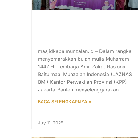
LAZNAS BMI KPP Jakarta-
Banten Semarakkan
Muharram dengan Program
“Muharram Sehat”
masjidkapalmunzalan.id – Dalam rangka
menyemarakkan bulan mulia Muharram
1447 H, Lembaga Amil Zakat Nasional
Baitulmaal Munzalan Indonesia (LAZNAS
BMI) Kantor Perwakilan Provinsi (KPP)
Jakarta-Banten menyelenggarakan
BACA SELENGKAPNYA »
July 11, 2025