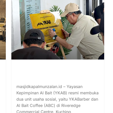
YKAB Resmikan YKABarber
dan Al Bait Coffee, Perkuat
Pemberdayaan Asnaf
masjidkapalmunzalan.id – Yayasan
Kepimpinan Al Bait (YKAB) resmi membuka
dua unit usaha sosial, yaitu YKABarber dan
Al Bait Coffee (ABC) di Riveredge
Commercial Centre, Kuching,