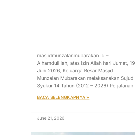
Menteri Agama Republik
Indonesia Prof. Dr. KH.
Nasaruddin Umar, MA.
Memimpin Sujud Syukur 14
Tahun Perjalanan Masjid
Munzalan Mubarakan di Masji
Negara Istiqlal Jakarta
masjidmunzalanmubarakan.id –
Alhamdulillah, atas izin Allah hari Jumat, 19
Juni 2026, Keluarga Besar Masjid
Munzalan Mubarakan melaksanakan Sujud
Syukur 14 Tahun (2012 – 2026) Perjalanan
BACA SELENGKAPNYA »
June 21, 2026