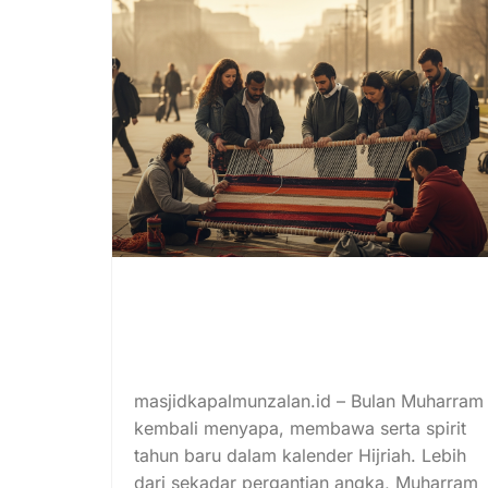
Hijrah Komunal: Merajut
Kembali Solidaritas dan
Kepedulian Sosial di Tengah
Individualisme
masjidkapalmunzalan.id – Bulan Muharram
kembali menyapa, membawa serta spirit
tahun baru dalam kalender Hijriah. Lebih
dari sekadar pergantian angka, Muharram