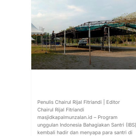
Indonesia Bahagiakan Santri
Sambas Tahun 2025 Siap
Digelar, Ini Persiapannya!
Penulis Chairul Rijal Fitriandi | Editor
Chairul Rijal Fitriandi
masjidkapalmunzalan.id – Program
unggulan Indonesia Bahagiakan Santri (IBS
kembali hadir dan menyapa para santri di