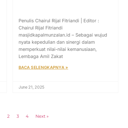
LAZ BMI Menebar Kebaikan di
Serumpun Cahaya
Penulis Chairul Rijal Fitriandi | Editor :
Chairul Rijal Fitriandi
masjidkapalmunzalan.id – Sebagai wujud
nyata kepedulian dan sinergi dalam
memperkuat nilai-nilai kemanusiaan,
Lembaga Amil Zakat
BACA SELENGKAPNYA »
June 21, 2025
1
2
3
4
Next »