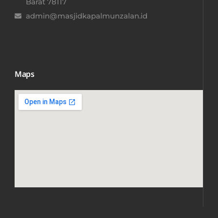
Barat 78117​
admin@masjidkapalmunzalan.id
Maps