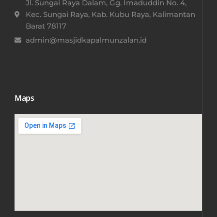
Jl. Sungai Raya Dalam, Gg. Imaduddin No. 4,
Kec. Sungai Raya, Kab. Kubu Raya, Kalimantan
Barat 78117​
admin@masjidkapalmunzalan.id
Maps