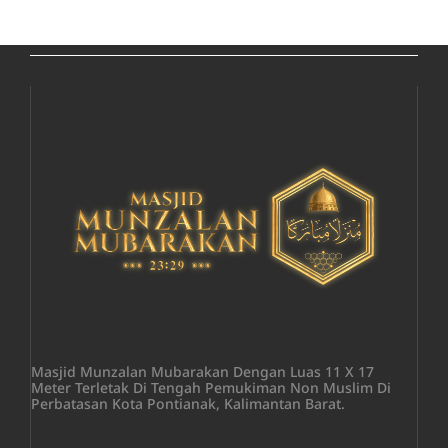
Masjid Munzalan Mubarakan Dengan Luas 11 X 17
Meter Terletak Di Tengah Pemukiman Non Muslim Di
Perbatasan Kota Pontianak, Kalimantan Barat.