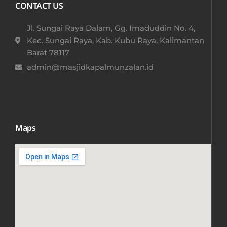
CONTACT US
Jl. Sungai Raya Dalam, Gg. Imaduddin No. 4,
Kec. Sungai Raya, Kab. Kubu Raya, Kalimantan
Barat 78117​
admin@masjidkapalmunzalan.id
Maps