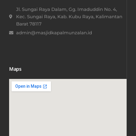
Jl. Sungai Raya Dalam, Gg. Imaduddin No. 4,
Kec. Sungai Raya, Kab. Kubu Raya, Kalimantan
Barat 78117​
admin@masjidkapalmunzalan.id
Maps