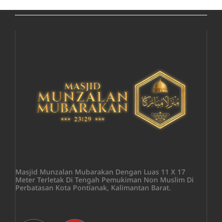
Masjid Munzalan Mubarakan Dengan Luas 11 X 17
Meter Terletak Di Tengah Pemukiman Non Muslim Di
Perbatasan Kota Pontianak, Kalimantan Barat.