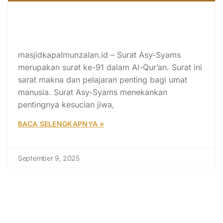
Kandungan Surat Asy-Syams:
Mensucikan Jiwa dan Pelajaran dari
Kaum Tsamud
masjidkapalmunzalan.id – Surat Asy-Syams
merupakan surat ke-91 dalam Al-Qur’an. Surat ini
sarat makna dan pelajaran penting bagi umat
manusia. Surat Asy-Syams menekankan
pentingnya kesucian jiwa,
BACA SELENGKAPNYA »
September 9, 2025