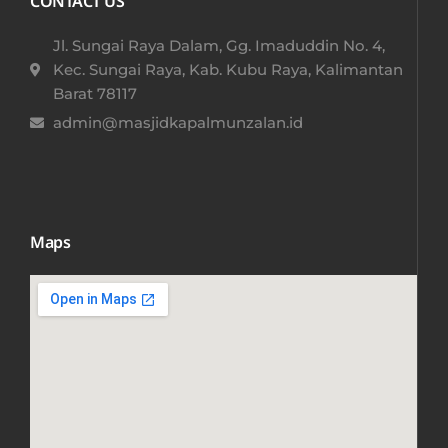
CONTACT US
Jl. Sungai Raya Dalam, Gg. Imaduddin No. 4,
Kec. Sungai Raya, Kab. Kubu Raya, Kalimantan
Barat 78117​
admin@masjidkapalmunzalan.id
Maps