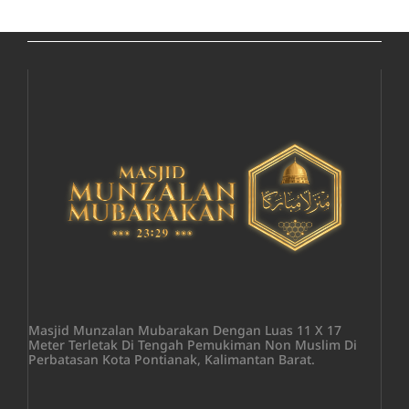
Masjid Munzalan Mubarakan Dengan Luas 11 X 17
Meter Terletak Di Tengah Pemukiman Non Muslim Di
Perbatasan Kota Pontianak, Kalimantan Barat.