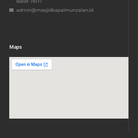
Barat 78117​
admin@masjidkapalmunzalan.id
Maps