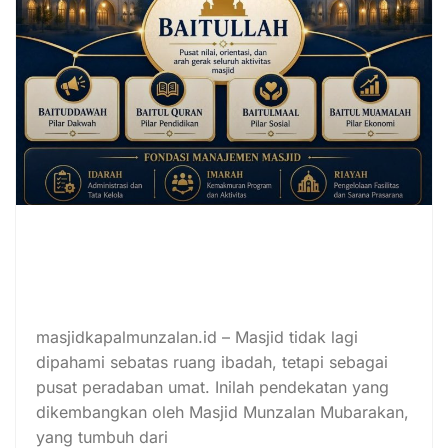
Masjid Munzalan Mubarakan :
Model Superholding Masjid
Berbasis Baitullah dan Empat Pilar
Masaajidallah
masjidkapalmunzalan.id – Masjid tidak lagi
dipahami sebatas ruang ibadah, tetapi sebagai
pusat peradaban umat. Inilah pendekatan yang
dikembangkan oleh Masjid Munzalan Mubarakan,
yang tumbuh dari