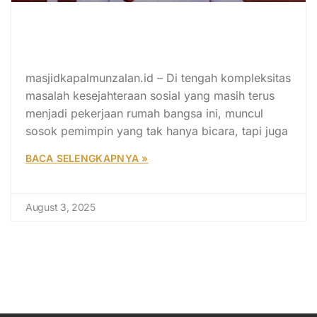
Kisah Camat Inspiratif di Babulu:
Dirikan Rumah Makan Gratis dan
Salurkan 5 Ton Beras per Bulan
masjidkapalmunzalan.id – Di tengah kompleksitas
masalah kesejahteraan sosial yang masih terus
menjadi pekerjaan rumah bangsa ini, muncul
sosok pemimpin yang tak hanya bicara, tapi juga
BACA SELENGKAPNYA »
August 3, 2025