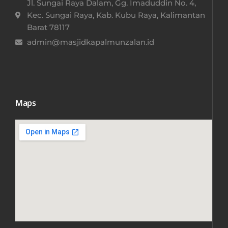
Jl. Sungai Raya Dalam, Gg. Imaduddin No. 4,
Kec. Sungai Raya, Kab. Kubu Raya, Kalimantan
Barat 78117​
admin@masjidkapalmunzalan.id
Maps