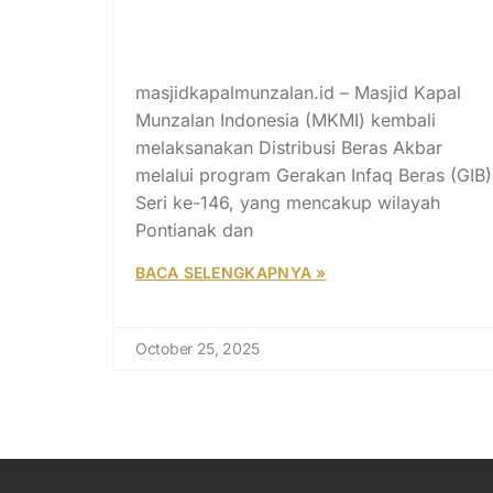
Munzalan Gandeng Lapas
Perempuan Kelas II A
Pontianak Tebar Kebaikan
masjidkapalmunzalan.id – Masjid Kapal
Munzalan Indonesia (MKMI) kembali
melaksanakan Distribusi Beras Akbar
melalui program Gerakan Infaq Beras (GIB)
Seri ke-146, yang mencakup wilayah
Pontianak dan
BACA SELENGKAPNYA »
October 25, 2025