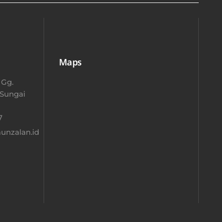
Maps
 Gg.
 Sungai
​
nzalan.id