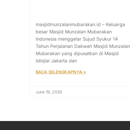
Tok Ya: Masjid Harus Lebih dari
Sekadar Beton dan Besi, Tetap
Kontribusi
masjidmunzalanmubarakan.id – Keluarga
besar Masjid Munzalan Mubarakan
Indonesia menggelar Sujud Syukur 14
Tahun Perjalanan Dakwah Masjid Munzalan
Mubarakan yang dipusatkan di Masjid
Istiqlal Jakarta dan
BACA SELENGKAPNYA »
June 19, 2026