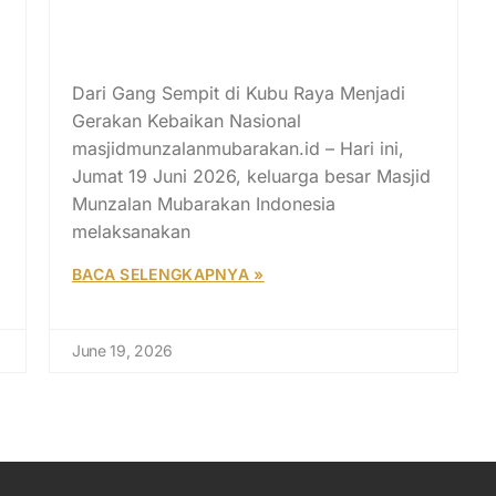
SUJUD SYUKUR 14 TAHUN
i
MASJID MUNZALAN
MUBARAKAN
Dari Gang Sempit di Kubu Raya Menjadi
Gerakan Kebaikan Nasional
masjidmunzalanmubarakan.id – Hari ini,
Jumat 19 Juni 2026, keluarga besar Masjid
Munzalan Mubarakan Indonesia
melaksanakan
BACA SELENGKAPNYA »
June 19, 2026