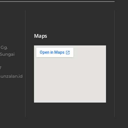
Maps
 Gg.
 Sungai
​
nzalan.id