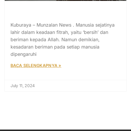
Program Dhuha Everyday KB/TK
PAS AY & MAY School
Kuburaya – Munzalan News . Manusia sejatinya
lahir dalam keadaan fitrah, yaitu ‘bersih’ dan
beriman kepada Allah. Namun demikian,
kesadaran beriman pada setiap manusia
dipengaruhi
BACA SELENGKAPNYA »
July 11, 2024