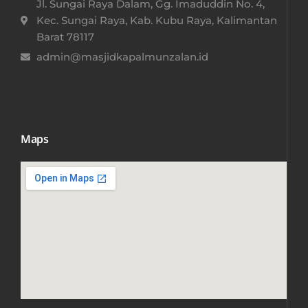
Jl. Sungai Raya Dalam, Gg. Imaduddin No. 4,
Kec. Sungai Raya, Kab. Kubu Raya, Kalimantan
Barat 78117​
admin@masjidkapalmunzalan.id
Maps