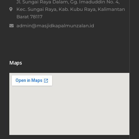
Jl. Sungai Raya Dalam, Gg. Imaduddin No. 4,
Kec. Sungai Raya, Kab. Kubu Raya, Kalimantan
Barat 78117​
admin@masjidkapalmunzalan.id
Maps