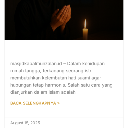
Doa Meluluhkan Hati Suami yang
Bisa Dipanjatkan Sang Istri
masjidkapalmunzalan.id – Dalam kehidupan
rumah tangga, terkadang seorang istri
membutuhkan kelembutan hati suami agar
hubungan tetap harmonis. Salah satu cara yang
dianjurkan dalam Islam adalah
BACA SELENGKAPNYA »
August 15, 2025