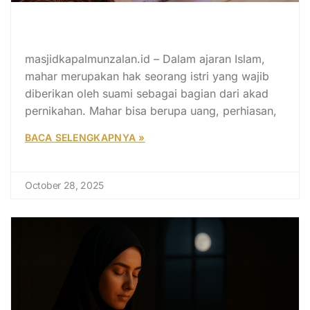
5 Jenis Mahar Pernikahan yang
Dilarang dalam Islam
masjidkapalmunzalan.id – Dalam ajaran Islam,
mahar merupakan hak seorang istri yang wajib
diberikan oleh suami sebagai bagian dari akad
pernikahan. Mahar bisa berupa uang, perhiasan,
BACA SELENGKAPNYA »
October 28, 2025