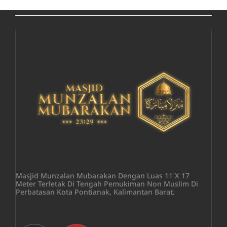
Masjid Munzalan Mubarakan Dengan Luas 11 X 17
Meter Terletak Di Tengah Pemukiman Non Muslim Di
Perbatasan Kota Pontianak, Kalimantan Barat.