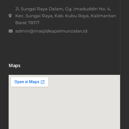
Jl. Sungai Raya Dalam, Gg. Imaduddin No. 4,
Kec. Sungai Raya, Kab. Kubu Raya, Kalimantan
Barat 78117​
admin@masjidkapalmunzalan.id
Maps