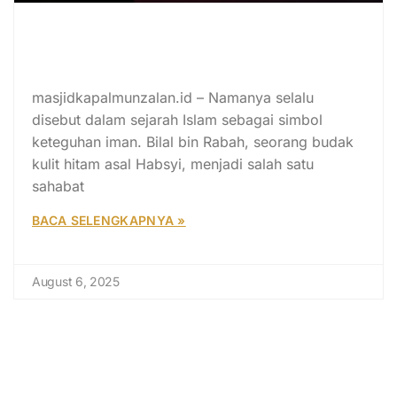
Kisah Bilal bin Rabah: Muazin Surga
yang Menggetarkan Langit
Madinah
masjidkapalmunzalan.id – Namanya selalu
disebut dalam sejarah Islam sebagai simbol
keteguhan iman. Bilal bin Rabah, seorang budak
kulit hitam asal Habsyi, menjadi salah satu
sahabat
BACA SELENGKAPNYA »
August 6, 2025