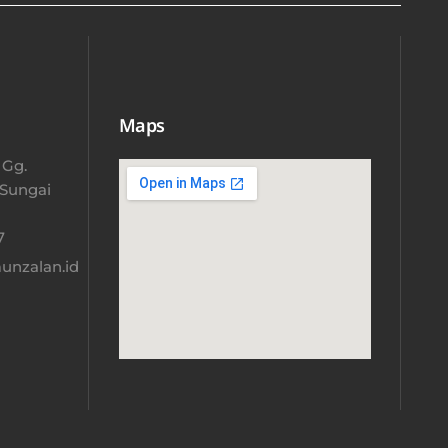
Maps
 Gg.
 Sungai
​
nzalan.id