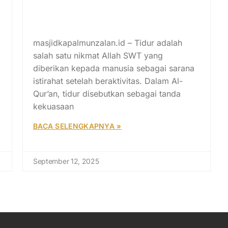
Posisi Tidur dalam Islam:
Sunnah Rasulullah SAW dan
Larangan
masjidkapalmunzalan.id – Tidur adalah
salah satu nikmat Allah SWT yang
diberikan kepada manusia sebagai sarana
istirahat setelah beraktivitas. Dalam Al-
Qur’an, tidur disebutkan sebagai tanda
kekuasaan
BACA SELENGKAPNYA »
September 12, 2025