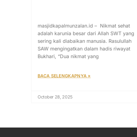
Obat Herbal Rasulullah SAW
yang Terbukti Menyehatkan
Tubuh dan Jiwa
masjidkapalmunzalan.id – Nikmat sehat
adalah karunia besar dari Allah SWT yang
sering kali diabaikan manusia. Rasulullah
SAW mengingatkan dalam hadis riwayat
Bukhari, “Dua nikmat yang
BACA SELENGKAPNYA »
October 28, 2025