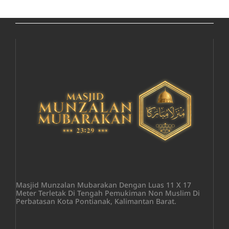
Masjid Munzalan Mubarakan Dengan Luas 11 X 17
Meter Terletak Di Tengah Pemukiman Non Muslim Di
Perbatasan Kota Pontianak, Kalimantan Barat.