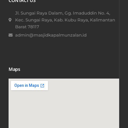
CONTACT US
Jl. Sungai Raya Dalam, Gg. Imaduddin No. 4,
Kec. Sungai Raya, Kab. Kubu Raya, Kalimantan
Barat 78117​
admin@masjidkapalmunzalan.id
Maps