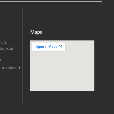
Maps
 Gg.
 Sungai
​
nzalan.id