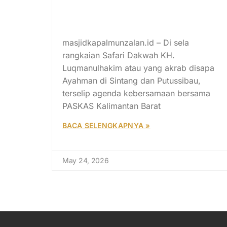
Sharing Session PASKAS
Kalimantan Barat Bersama
Ayahman
masjidkapalmunzalan.id – Di sela
rangkaian Safari Dakwah KH.
Luqmanulhakim atau yang akrab disapa
Ayahman di Sintang dan Putussibau,
terselip agenda kebersamaan bersama
PASKAS Kalimantan Barat
BACA SELENGKAPNYA »
May 24, 2026