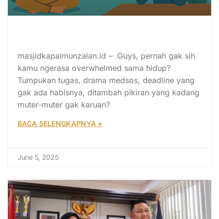
Puasa Arafah: Detox Tubuh dan
Pikiran Ala Generasi Z
masjidkapalmunzalan.id – Guys, pernah gak sih
kamu ngerasa overwhelmed sama hidup?
Tumpukan tugas, drama medsos, deadline yang
gak ada habisnya, ditambah pikiran yang kadang
muter-muter gak karuan?
BACA SELENGKAPNYA »
June 5, 2025