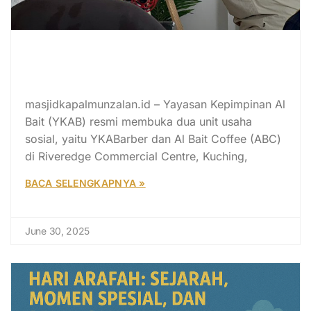
YKAB Resmikan YKABarber dan Al
Bait Coffee, Perkuat
Pemberdayaan Asnaf
masjidkapalmunzalan.id – Yayasan Kepimpinan Al
Bait (YKAB) resmi membuka dua unit usaha
sosial, yaitu YKABarber dan Al Bait Coffee (ABC)
di Riveredge Commercial Centre, Kuching,
BACA SELENGKAPNYA »
June 30, 2025