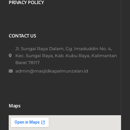
PRIVACY POLICY
CONTACT US
Jl. Sungai Raya Dalam, Gg. Imaduddin No. 4,
Kec. Sungai Raya, Kab. Kubu Raya, Kalimantan
Barat 78117​
admin@masjidkapalmunzalan.id
Maps