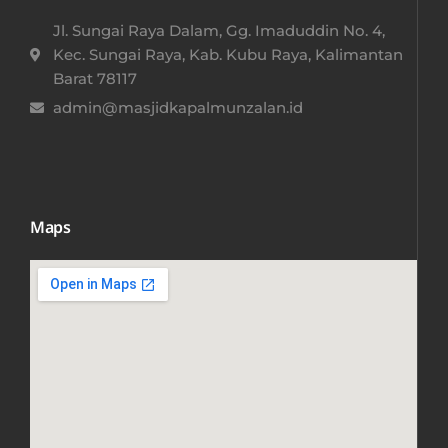
Jl. Sungai Raya Dalam, Gg. Imaduddin No. 4,
Kec. Sungai Raya, Kab. Kubu Raya, Kalimantan
Barat 78117​
admin@masjidkapalmunzalan.id
Maps