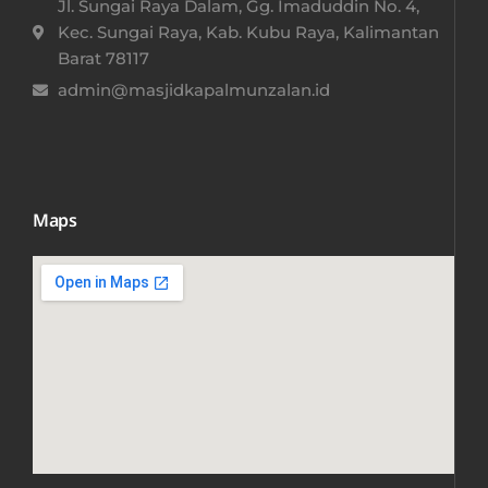
Jl. Sungai Raya Dalam, Gg. Imaduddin No. 4,
Kec. Sungai Raya, Kab. Kubu Raya, Kalimantan
Barat 78117​
admin@masjidkapalmunzalan.id
Maps